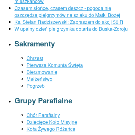
mieszkańców
Czasem słońce, czasem deszcz - pogoda nie
oszczędza pielgrzymów na szlaku do Matki Bożej
Ks. Stefan Radziszewski: Zapraszam do akcji 50 R
W upalny dzień pielgrzymka dotarła do Buska-Zdroju
Sakramenty
Chrzest
Pierwsza Komunia Święta
Bierzmowanie
Małżeństwo
Pogrzeb
Grupy Parafialne
Chór Parafialny
Dziecięce Koło Misyjne
Koła Żywego Różańca