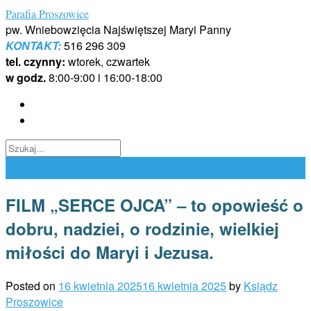
Skip
Parafia Proszowice
to
pw. Wniebowzięcia Najświętszej Maryi Panny
content
KONTAKT:
516 296 309
tel. czynny:
wtorek, czwartek
w godz.
8:00-9:00 i 16:00-18:00
FILM „SERCE OJCA” – to opowieść o
dobru, nadziei, o rodzinie, wielkiej
miłości do Maryi i Jezusa.
Posted on
16 kwietnia 2025
16 kwietnia 2025
by
Ksiądz
Proszowice