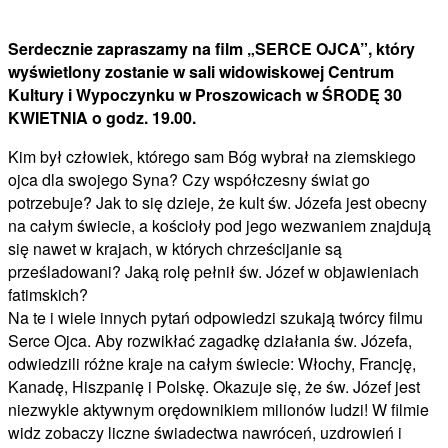
Serdecznie zapraszamy na film „SERCE OJCA”, który
wyświetlony zostanie w sali widowiskowej Centrum
Kultury i Wypoczynku w Proszowicach w ŚRODĘ 30
KWIETNIA o godz. 19.00.
Kim był człowiek, którego sam Bóg wybrał na ziemskiego
ojca dla swojego Syna? Czy współczesny świat go
potrzebuje? Jak to się dzieje, że kult św. Józefa jest obecny
na całym świecie, a kościoły pod jego wezwaniem znajdują
się nawet w krajach, w których chrześcijanie są
prześladowani? Jaką rolę pełnił św. Józef w objawieniach
fatimskich?
Na te i wiele innych pytań odpowiedzi szukają twórcy filmu
Serce Ojca. Aby rozwikłać zagadkę działania św. Józefa,
odwiedzili różne kraje na całym świecie: Włochy, Francję,
Kanadę, Hiszpanię i Polskę. Okazuje się, że św. Józef jest
niezwykle aktywnym orędownikiem milionów ludzi! W filmie
widz zobaczy liczne świadectwa nawróceń, uzdrowień i