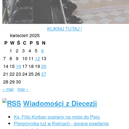
KLIKNIJ TUTAJ !
kwiecień 2025
P
W
Ś
C
P
S
N
1
2
3
4
5
6
7
8
9
10
11
12
13
14
15
16
17
18
19
20
21
22
23
24
25
26
27
28
29
30
« mar
maj »
Wiadomości z Diecezji
Ks. Filip Korban posłany na misje do Peru
Pielgrzymka już w Kielcach - gorące powitanie