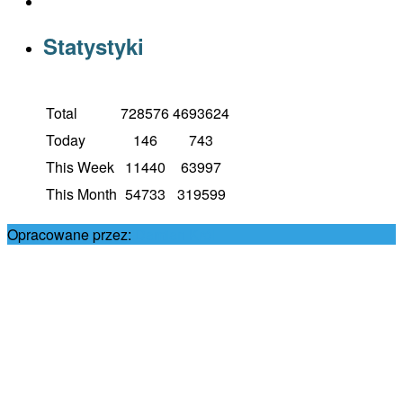
Statystyki
Total
728576
4693624
Today
146
743
This Week
11440
63997
This Month
54733
319599
Opracowane przez:
Damian Król