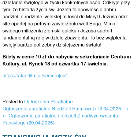
działania świętego w życiu konkretnych osób. Odkryje przy
tym, że historia życia św. Józefa to opowieść o dobru,
nadziei, o rodzinie, wielkiej miłości do Maryi i Jezusa oraz
sile opartej na pełnym zawierzeniu woli Boga. Mimo
swojego milczenia ziemski opiekun Jezusa spełnił
fundamentalną rolę w dziele zbawienia. To bez wątpienia
święty bardzo potrzebny dzisiejszemu światu!
Bilety w cenie 10 zł do nabycia w sekretariacie Centrum
Kultury, ul. Rynek 18 od czwartku 17 kwietnia.
https://rafaelfilm.pl/serce-ojca/
Posted in
Ogłoszenia Parafialne
Post
Ogłoszenia parafialne Niedzieli Palmowej (13.04.2025)
→
navigation
←
Ogłoszenia parafialne niedzieli Zmartwychwstania
Pańskiego (20.04.2025)