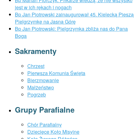
Bp Marian Florczyk: Piłkarze wiedzą, że nie wszystko
jest w ich rękach i nogach
Bp Jan Piotrowski zainaugurował 45. Kielecką Pieszą
Pielgrzymkę na Jasną Górę
Bp Jan Piotrowski: Pielgrzymka zbliża nas do Pana
Boga
Sakramenty
Chrzest
Pierwsza Komunia Święta
Bierzmowanie
Małżeństwo
Pogrzeb
Grupy Parafialne
Chór Parafialny
Dziecięce Koło Misyjne
Koła Żywego Różańca