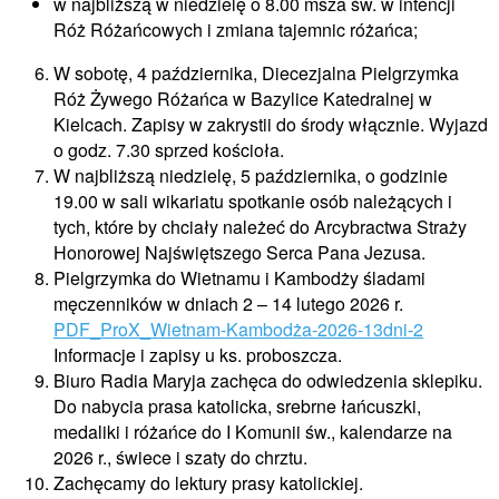
w najbliższą w niedzielę o 8.00 msza św. w intencji
Róż Różańcowych i zmiana tajemnic różańca;
W sobotę, 4 października, Diecezjalna Pielgrzymka
Róż Żywego Różańca w Bazylice Katedralnej w
Kielcach. Zapisy w zakrystii do środy włącznie. Wyjazd
o godz. 7.30 sprzed kościoła.
W najbliższą niedzielę, 5 października, o godzinie
19.00 w sali wikariatu spotkanie osób należących i
tych, które by chciały należeć do Arcybractwa Straży
Honorowej Najświętszego Serca Pana Jezusa.
Pielgrzymka do Wietnamu i Kambodży śladami
męczenników w dniach 2 – 14 lutego 2026 r.
PDF_ProX_Wietnam-Kambodża-2026-13dni-2
Informacje i zapisy u ks. proboszcza.
Biuro Radia Maryja zachęca do odwiedzenia sklepiku.
Do nabycia prasa katolicka, srebrne łańcuszki,
medaliki i różańce do I Komunii św., kalendarze na
2026 r., świece i szaty do chrztu.
Zachęcamy do lektury prasy katolickiej.