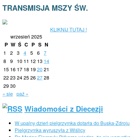
TRANSMISJA MSZY ŚW.
KLIKNIJ TUTAJ !
wrzesień 2025
P
W
Ś
C
P
S
N
1
2
3
4
5
6
7
8
9
10
11
12
13
14
15
16
17
18
19
20
21
22
23
24
25
26
27
28
29
30
« sie
paź »
Wiadomości z Diecezji
W upalny dzień pielgrzymka dotarła do Buska-Zdroju
Pielgrzymka wyruszyła z Wiślicy