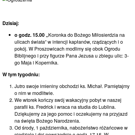
Dzisiaj:
o godz. 15.00 „
Koronka do Bożego Miłosierdzia na
ulicach świata” w intencji kapłanów, rządzących i o
pokój. W Proszowicach modlimy się obok Ogrodu
Biblijnego i przy figurze Pana Jezusa u zbiegu ulic: 3-
go Maja i Kopernika.
W tym tygodniu:
Jutro swoje imieniny obchodzi ks. Michał. Pamiętajmy
o nim w modlitwie.
We wtorek kończy swój wakacyjny pobyt w naszej
parafii ks. Fredrick i wraca na studia do Lublina.
Dziękujemy za jego pomoc i oczekujemy na przyjazd
na święta Bożego Narodzenia.
Od środy, 1 października, nabożeństwo różańcowe w
niedziele i dni powszednie o godz. 17.15. W