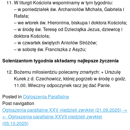
W liturgii Kościoła wspominamy w tym tygodniu:
– w poniedziałek św. Archaniołów Michała, Gabriela i
Rafała;
– we wtorek św. Hieronima, biskupa i doktora Kościoła;
– w środę św. Teresę od Dzieciątka Jezus, dziewicę i
doktora Kościoła;
– w czwartek świętych Aniołów Stróżów;
– w sobotę św. Franciszka z Asyżu;
Solenizantom tygodnia
składamy najlepsze życzenia
Bożemu miłosierdziu polecamy zmarłych: + Urszulę
Kurek z d. Czechowicz, której pogrzeb w środę o godz.
11.00. Wieczny odpoczynek racz jej dać Panie.
Posted in
Ogłoszenia Parafialne
Post navigation
Ogłoszenia parafialne XXV niedzieli zwykłej (21.09.2025)
→
←
Ogłoszenia parafialne XXVII niedzieli zwykłej
(05.10.2025)