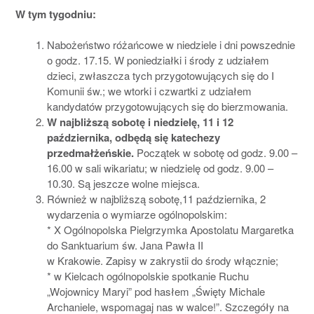
W tym tygodniu:
Nabożeństwo różańcowe w niedziele i dni powszednie
o godz. 17.15. W poniedziałki i środy z udziałem
dzieci, zwłaszcza tych przygotowujących się do I
Komunii św.; we wtorki i czwartki z udziałem
kandydatów przygotowujących się do bierzmowania.
W najbliższą sobotę i niedzielę, 11 i 12
października,
odbędą się katechezy
przedmałżeńskie.
Początek w sobotę od godz. 9.00 –
16.00 w sali wikariatu; w niedzielę od godz. 9.00 –
10.30. Są jeszcze wolne miejsca.
Również w najbliższą sobotę,11 października, 2
wydarzenia o wymiarze ogólnopolskim:
* X Ogólnopolska Pielgrzymka Apostolatu Margaretka
do Sanktuarium św. Jana Pawła II
w Krakowie. Zapisy w zakrystii do środy włącznie;
* w Kielcach ogólnopolskie spotkanie Ruchu
„Wojownicy Maryi” pod hasłem „Święty Michale
Archaniele, wspomagaj nas w walce!”. Szczegóły na