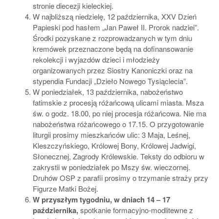
stronie diecezji kieleckiej.
W najbliższą niedzielę, 12 października, XXV Dzień
Papieski pod hasłem „Jan Paweł II. Prorok nadziei”.
Środki pozyskane z rozprowadzanych w tym dniu
kremówek przeznaczone będą na dofinansowanie
rekolekcji i wyjazdów dzieci i młodzieży
organizowanych przez Siostry Kanoniczki oraz na
stypendia Fundacji „Dzieło Nowego Tysiąclecia”.
W poniedziałek, 13 października, nabożeństwo
fatimskie z procesją różańcową ulicami miasta. Msza
św. o godz. 18.00, po niej procesja różańcowa. Nie ma
nabożeństwa różańcowego o 17.15. O przygotowanie
liturgii prosimy mieszkańców ulic: 3 Maja, Leśnej,
Kleszczyńskiego, Królowej Bony, Królowej Jadwigi,
Słonecznej, Zagrody Królewskie. Teksty do odbioru w
zakrystii w poniedziałek po Mszy św. wieczornej.
Druhów OSP z parafii prosimy o trzymanie straży przy
Figurze Matki Bożej.
W przyszłym tygodniu, w dniach 14 – 17
października,
spotkanie formacyjno-modlitewne z