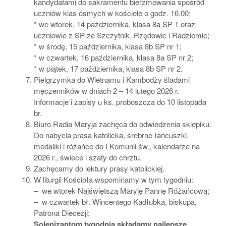
kandydatami do sakramentu bierzmowania spośród
uczniów klas ósmych w kościele o godz. 16.00;
* we wtorek, 14 października, klasa 8a SP 1 oraz
uczniowie z SP ze Szczytnik, Rzędowic i Radziemic;
* w środę, 15 października, klasa 8b SP nr 1;
* w czwartek, 16 października, klasa 8a SP nr 2;
* w piątek, 17 października, klasa 8b SP nr 2.
Pielgrzymka do Wietnamu i Kambodży śladami
męczenników w dniach 2 – 14 lutego 2026 r.
Informacje i zapisy u ks. proboszcza do 10 listopada
br.
Biuro Radia Maryja zachęca do odwiedzenia sklepiku.
Do nabycia prasa katolicka, srebrne łańcuszki,
medaliki i różańce do I Komunii św., kalendarze na
2026 r., świece i szaty do chrztu.
Zachęcamy do lektury prasy katolickiej.
W liturgii Kościoła wspominamy w tym tygodniu:
– we wtorek Najświętszą Maryję Pannę Różańcową;
– w czwartek bł. Wincentego Kadłubka, biskupa,
Patrona Diecezji;
Solenizantom tygodnia
składamy najlepsze