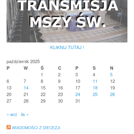
KLIKNIJ TUTAJ !
październik 2025
P
W
Ś
C
P
S
N
1
2
3
4
5
6
7
8
9
10
11
12
13
14
15
16
17
18
19
20
21
22
23
24
25
26
27
28
29
30
31
« wrz
lis »
WIADOMOŚCI Z DIECEZJI