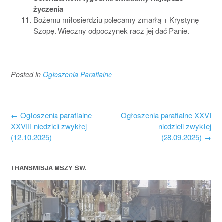
życzenia
Bożemu miłosierdziu polecamy zmarłą + Krystynę
Szopę. Wieczny odpoczynek racz jej dać Panie.
Posted in
Ogłoszenia Parafialne
Post
←
Ogłoszenia parafialne
Ogłoszenia parafialne XXVI
navigation
XXVIII niedzieli zwykłej
niedzieli zwykłej
(12.10.2025)
(28.09.2025)
→
TRANSMISJA MSZY ŚW.