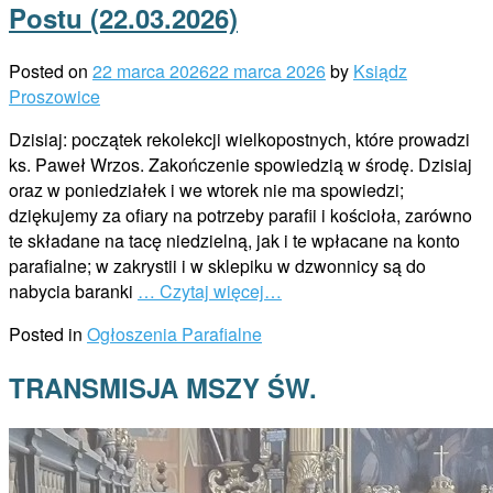
Postu (22.03.2026)
Posted on
22 marca 2026
22 marca 2026
by
Ksiądz
Proszowice
Dzisiaj: początek rekolekcji wielkopostnych, które prowadzi
ks. Paweł Wrzos. Zakończenie spowiedzią w środę. Dzisiaj
oraz w poniedziałek i we wtorek nie ma spowiedzi;
dziękujemy za ofiary na potrzeby parafii i kościoła, zarówno
te składane na tacę niedzielną, jak i te wpłacane na konto
parafialne; w zakrystii i w sklepiku w dzwonnicy są do
nabycia baranki
… Czytaj więcej…
Posted in
Ogłoszenia Parafialne
TRANSMISJA MSZY ŚW.