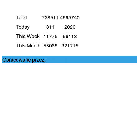
Total
728911
4695740
Today
311
2020
This Week
11775
66113
This Month
55068
321715
Opracowane przez:
Damian Król