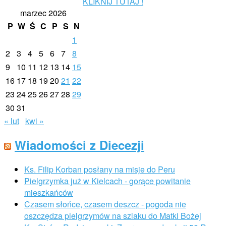
KLIKNIJ TUTAJ !
marzec 2026
P
W
Ś
C
P
S
N
1
2
3
4
5
6
7
8
9
10
11
12
13
14
15
16
17
18
19
20
21
22
23
24
25
26
27
28
29
30
31
« lut
kwi »
Wiadomości z Diecezji
Ks. Filip Korban posłany na misje do Peru
Pielgrzymka już w Kielcach - gorące powitanie
mieszkańców
Czasem słońce, czasem deszcz - pogoda nie
oszczędza pielgrzymów na szlaku do Matki Bożej