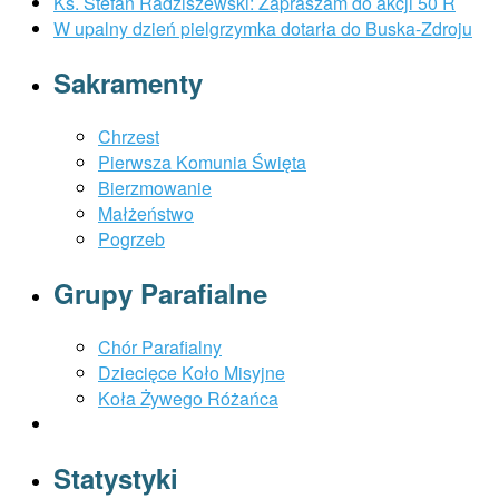
Ks. Stefan Radziszewski: Zapraszam do akcji 50 R
W upalny dzień pielgrzymka dotarła do Buska-Zdroju
Sakramenty
Chrzest
Pierwsza Komunia Święta
Bierzmowanie
Małżeństwo
Pogrzeb
Grupy Parafialne
Chór Parafialny
Dziecięce Koło Misyjne
Koła Żywego Różańca
Statystyki