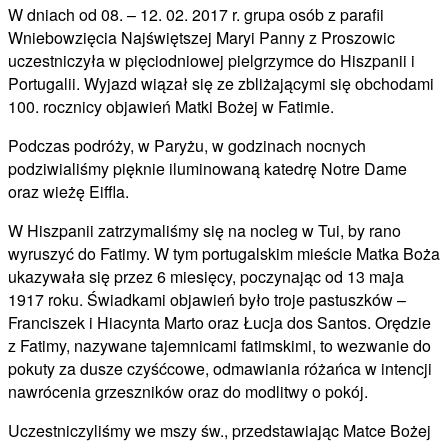
W dniach od 08. – 12. 02. 2017 r. grupa osób z parafii
Wniebowzięcia Najświętszej Maryi Panny z Proszowic
uczestniczyła w pięciodniowej pielgrzymce do Hiszpanii i
Portugalii. Wyjazd wiązał się ze zbliżającymi się obchodami
100. rocznicy objawień Matki Bożej w Fatimie.
Podczas podróży, w Paryżu, w godzinach nocnych
podziwialiśmy pięknie iluminowaną katedrę Notre Dame
oraz wieżę Eiffla.
W Hiszpanii zatrzymaliśmy się na nocleg w Tui, by rano
wyruszyć do Fatimy. W tym portugalskim mieście Matka Boża
ukazywała się przez 6 miesięcy, poczynając od 13 maja
1917 roku. Świadkami objawień było troje pastuszków –
Franciszek i Hiacynta Marto oraz Łucja dos Santos. Orędzie
z Fatimy, nazywane tajemnicami fatimskimi, to wezwanie do
pokuty za dusze czyśćcowe, odmawiania różańca w intencji
nawrócenia grzeszników oraz do modlitwy o pokój.
Uczestniczyliśmy we mszy św., przedstawiając Matce Bożej