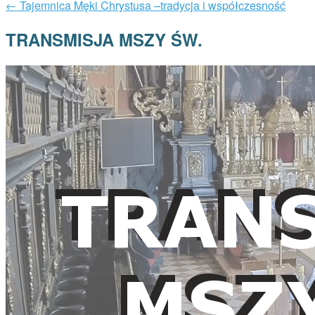
←
Tajemnica Męki Chrystusa –tradycja i współczesność
TRANSMISJA MSZY ŚW.