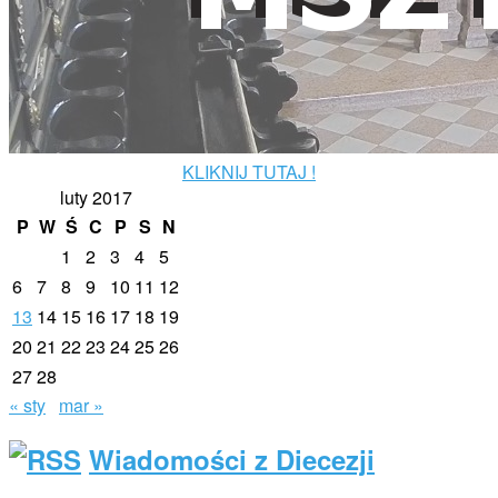
KLIKNIJ TUTAJ !
luty 2017
P
W
Ś
C
P
S
N
1
2
3
4
5
6
7
8
9
10
11
12
13
14
15
16
17
18
19
20
21
22
23
24
25
26
27
28
« sty
mar »
Wiadomości z Diecezji