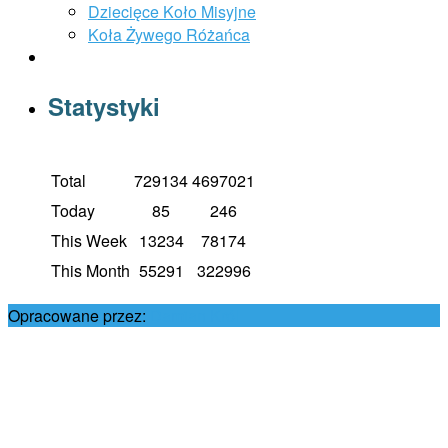
Dziecięce Koło Misyjne
Koła Żywego Różańca
Statystyki
Total
729134
4697021
Today
85
246
This Week
13234
78174
This Month
55291
322996
Opracowane przez:
Damian Król