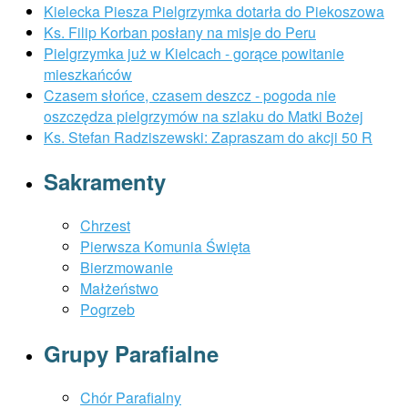
Kielecka Piesza Pielgrzymka dotarła do Piekoszowa
Ks. Filip Korban posłany na misje do Peru
Pielgrzymka już w Kielcach - gorące powitanie
mieszkańców
Czasem słońce, czasem deszcz - pogoda nie
oszczędza pielgrzymów na szlaku do Matki Bożej
Ks. Stefan Radziszewski: Zapraszam do akcji 50 R
Sakramenty
Chrzest
Pierwsza Komunia Święta
Bierzmowanie
Małżeństwo
Pogrzeb
Grupy Parafialne
Chór Parafialny