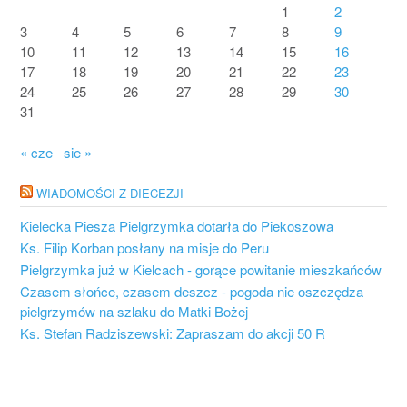
1
2
3
4
5
6
7
8
9
10
11
12
13
14
15
16
17
18
19
20
21
22
23
24
25
26
27
28
29
30
31
« cze
sie »
WIADOMOŚCI Z DIECEZJI
Kielecka Piesza Pielgrzymka dotarła do Piekoszowa
Ks. Filip Korban posłany na misje do Peru
Pielgrzymka już w Kielcach - gorące powitanie mieszkańców
Czasem słońce, czasem deszcz - pogoda nie oszczędza
pielgrzymów na szlaku do Matki Bożej
Ks. Stefan Radziszewski: Zapraszam do akcji 50 R