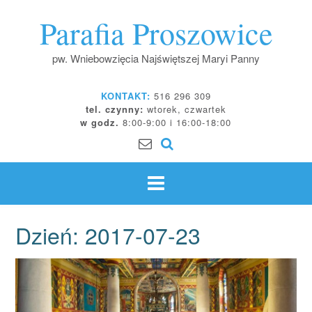
Skip
Parafia Proszowice
to
content
pw. Wniebowzięcia Najświętszej Maryi Panny
KONTAKT:
516 296 309
tel. czynny:
wtorek, czwartek
w godz.
8:00-9:00 i 16:00-18:00
Dzień:
2017-07-23