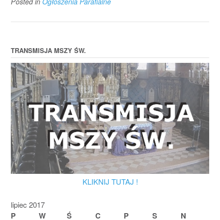
Posted in
Ogłoszenia Parafialne
TRANSMISJA MSZY ŚW.
KLIKNIJ TUTAJ !
lipiec 2017
P
W
Ś
C
P
S
N