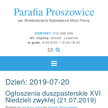
Skip
Parafia Proszowice
to
content
pw. Wniebowzięcia Najświętszej Maryi Panny
KONTAKT:
516 296 309
tel. czynny:
wtorek, czwartek
w godz.
8:00-9:00 i 16:00-18:00
Dzień:
2019-07-20
Ogłoszenia duszpasterskie XVI
Niedzieli zwykłej (21.07.2019)
Posted on
20 lipca 2019
by
Ksiądz Proszowice