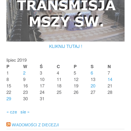
KLIKNIJ TUTAJ !
lipiec 2019
P
W
Ś
C
P
S
N
1
2
3
4
5
6
7
8
9
10
11
12
13
14
15
16
17
18
19
20
21
22
23
24
25
26
27
28
29
30
31
« cze
sie »
WIADOMOŚCI Z DIECEZJI