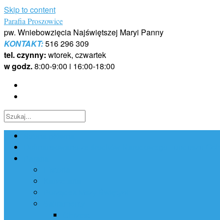
Skip to content
Parafia Proszowice
pw. Wniebowzięcia Najświętszej Maryi Panny
KONTAKT:
516 296 309
tel. czynny:
wtorek, czwartek
w godz.
8:00-9:00 i 16:00-18:00
Strona główna
Dofinansowano ze środków Narodowego Funduszu Ochr
Parafia
Historia
Kancelaria
Porządek Mszy Świętych
Sakramenty
Chrzest