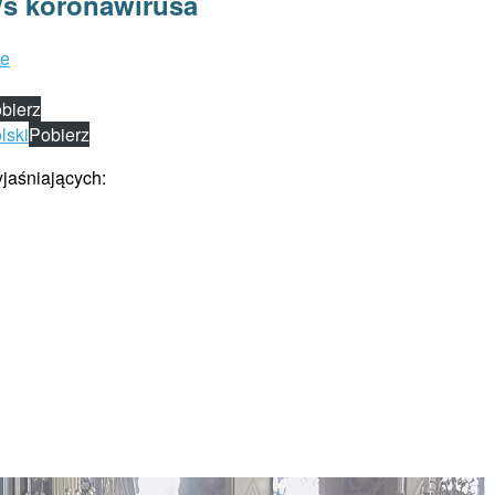
/s koronawirusa
ce
bierz
lski
Pobierz
yjaśniających: