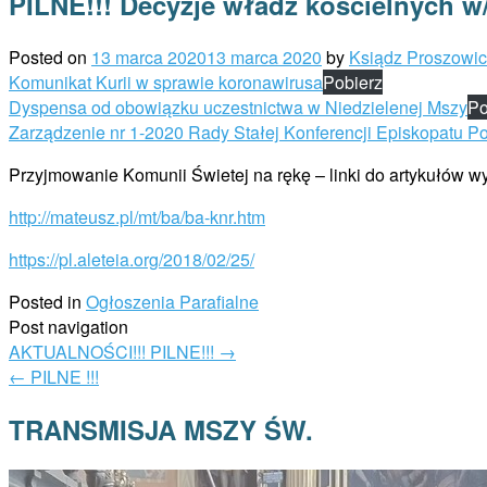
PILNE!!! Decyzje władz kościelnych w
Posted on
13 marca 2020
13 marca 2020
by
Ksiądz Proszowi
Komunikat Kurii w sprawie koronawirusa
Pobierz
Dyspensa od obowiązku uczestnictwa w Niedzielenej Mszy
Po
Zarządzenie nr 1-2020 Rady Stałej Konferencji Episkopatu Po
Przyjmowanie Komunii Świetej na rękę – linki do artykułów w
http://mateusz.pl/mt/ba/ba-knr.htm
https://pl.aleteia.org/2018/02/25/
Posted in
Ogłoszenia Parafialne
Post navigation
AKTUALNOŚCI!!! PILNE!!!
→
←
PILNE !!!
TRANSMISJA MSZY ŚW.