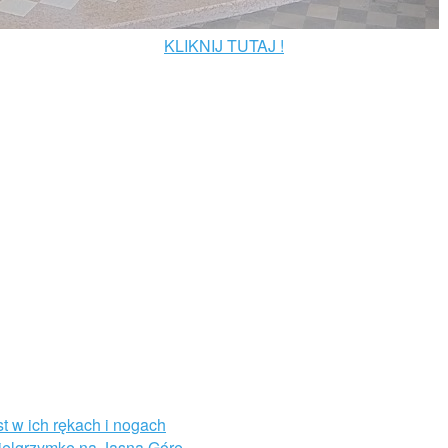
KLIKNIJ TUTAJ !
st w ich rękach i nogach
Pielgrzymkę na Jasną Górę