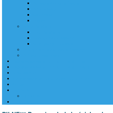
Pierwsza Komunia Święta
Bierzmowanie
Małżeństwo
Pogrzeb
Grupy Parafialne
Chór Parafialny
Dziecięce Koło Misyjne
Koła Żywego Różańca
Siostry Kanoniczki Ducha Świętego
Polityka prywatności
Zagospodarowanie terenu plebanii – etap I
Zagospodarowanie terenu plebanii – etap II
Duszpasterze
Intencje Mszalne (03.08.2026 – 09.08.2026)
Kontakt
CMENTARZ
GROBONET
TRANSMISJA