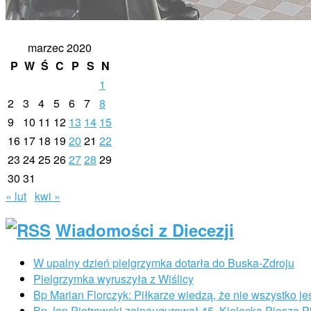
marzec 2020
P
W
Ś
C
P
S
N
1
2
3
4
5
6
7
8
9
10
11
12
13
14
15
16
17
18
19
20
21
22
23
24
25
26
27
28
29
30
31
« lut
kwi »
Wiadomości z Diecezji
W upalny dzień pielgrzymka dotarła do Buska-Zdroju
Pielgrzymka wyruszyła z Wiślicy
Bp Marian Florczyk: Piłkarze wiedzą, że nie wszystko je
Bp Jan Piotrowski zainaugurował 45. Kielecką Pieszą 