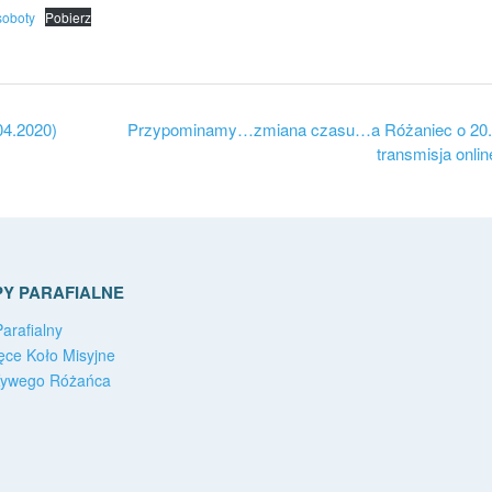
soboty
Pobierz
04.2020)
Przypominamy…zmiana czasu…a Różaniec o 20.
transmisja onlin
Y PARAFIALNE
arafialny
ęce Koło Misyjne
Żywego Różańca