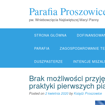
Skip
Parafia Proszowic
to
content
pw. Wniebowzięcia Najświętszej Maryi Panny
STRONA GŁÓWNA
DOFINANSOWA
PARAFIA
ZAGOSPODAROWANIE TER
DUSZPASTERZE
INTENCJE MSZALNE
Brak możliwości przyj
praktyki pierwszych pi
Posted on
2 kwietnia 2020
by
Ksiądz Proszowice