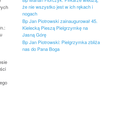
w
że nie wszystko jest w ich rękach i
wych
nogach
Bp Jan Piotrowski zainaugurował 45.
n.:
Kielecką Pieszą Pielgrzymkę na
ku
Jasną Górę
Bp Jan Piotrowski: Pielgrzymka zbliża
nas do Pana Boga
esie
ści
iego