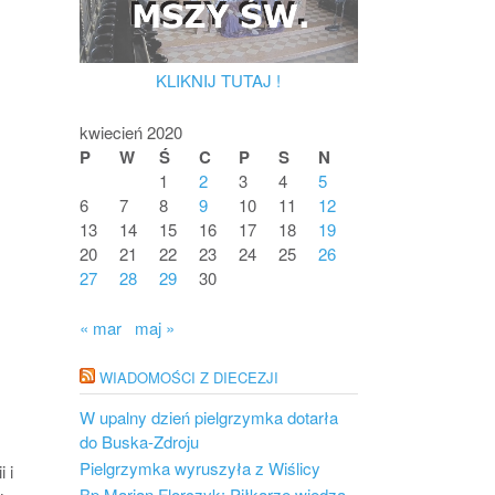
KLIKNIJ TUTAJ !
kwiecień 2020
P
W
Ś
C
P
S
N
1
2
3
4
5
6
7
8
9
10
11
12
13
14
15
16
17
18
19
20
21
22
23
24
25
26
27
28
29
30
« mar
maj »
WIADOMOŚCI Z DIECEZJI
W upalny dzień pielgrzymka dotarła
do Buska-Zdroju
Pielgrzymka wyruszyła z Wiślicy
 i
Bp Marian Florczyk: Piłkarze wiedzą,