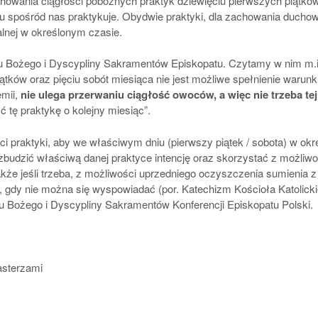
chowania ciągłości pobożnych praktyk dziewięciu pierwszych piątkó
elu spośród nas praktykuje. Obydwie praktyki, dla zachowania ducho
lnej w określonym czasie.
tu Bożego i Dyscypliny Sakramentów Episkopatu. Czytamy w nim m.i
piątków oraz pięciu sobót miesiąca nie jest możliwe spełnienie warun
emii,
nie ulega przerwaniu ciągłość owoców, a więc nie trzeba tej
ć tę praktykę o kolejny miesiąc”.
i praktyki, aby we właściwym dniu (pierwszy piątek / sobota) w okr
wzbudzić właściwą danej praktyce intencję oraz skorzystać z możliwo
także jeśli trzeba, z możliwości uprzedniego oczyszczenia sumienia z
, gdy nie można się wyspowiadać (por. Katechizm Kościoła Katolick
u Bożego i Dyscypliny Sakramentów Konferencji Episkopatu Polski.
asterzami