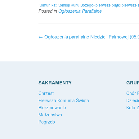
Komunikat Komisji Kultu Bożego- pierwsze piątki pierwsze 
Posted in
Ogłoszenia Parafialne
Post
←
Ogłoszenia parafialne Niedzieli Palmowej (05.
navigation
SAKRAMENTY
GRUP
Chrzest
Chór P
Pierwsza Komunia Święta
Dzieci
Bierzmowanie
Koła 
Małżeństwo
Pogrzeb