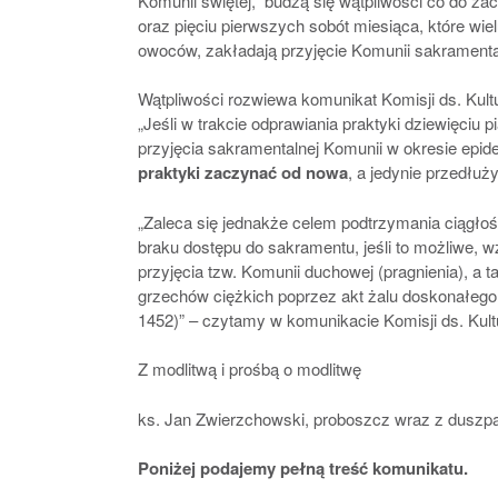
Komunii świętej, budzą się wątpliwości co do za
oraz pięciu pierwszych sobót miesiąca, które wi
owoców, zakładają przyjęcie Komunii sakramenta
Wątpliwości rozwiewa komunikat Komisji ds. Kul
„Jeśli w trakcie odprawiania praktyki dziewięciu 
przyjęcia sakramentalnej Komunii w okresie epid
praktyki zaczynać od nowa
, a jedynie przedłuży
„Zaleca się jednakże celem podtrzymania ciągłośc
braku dostępu do sakramentu, jeśli to możliwe, 
przyjęcia tzw. Komunii duchowej (pragnienia), a 
grzechów ciężkich poprzez akt żalu doskonałego
1452)” – czytamy w komunikacie Komisji ds. Kult
Z modlitwą i prośbą o modlitwę
ks. Jan Zwierzchowski, proboszcz wraz z duszp
Poniżej podajemy pełną treść komunikatu.