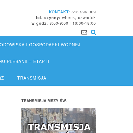
KONTAKT:
516 296 309
tel. czynny:
wtorek, czwartek
w godz.
8:00-9:00 i 16:00-18:00
DOWISKA I GOSPODARKI WODNEJ
 PLEBANII – ETAP II
RZ
TRANSMISJA
TRANSMISJA MSZY ŚW.