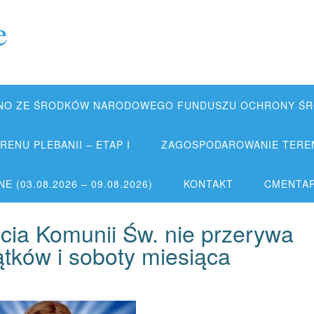
e
NO ZE ŚRODKÓW NARODOWEGO FUNDUSZU OCHRONY ŚRO
ENU PLEBANII – ETAP I
ZAGOSPODAROWANIE TERENU
 (03.08.2026 – 09.08.2026)
KONTAKT
CMENTA
ęcia Komunii Św. nie przerywa
ątków i soboty miesiąca