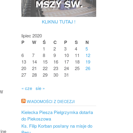
KLIKNIJ TUTAJ !
lipiec 2020
P
W
Ś
C
P
S
N
1
2
3
4
5
6
7
8
9
10
11
12
13
14
15
16
17
18
19
20
21
22
23
24
25
26
27
28
29
30
31
« cze
sie »
 W
WIADOMOŚCI Z DIECEZJI
Kielecka Piesza Pielgrzymka dotarła
do Piekoszowa
Ks. Filip Korban posłany na misje do
yjne
Peru