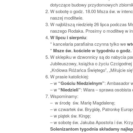
dotyczące budowy przydomowych zbiorni
W sobotę o godz. 18.00 Msza św. w intencj
naszej modlitwie.
W najbliższą niedzielę 26 lipca podczas M
naszego Rodaka. Prosimy o modlitwę w inte
W lipcu i sierpniu
:
* kancelaria parafialna czynna tylko we
wt
*
Msze św.
kościele w tygodniu o godz. 7
W sklepiku w dzwonnicy są do nabycia pamią
Jubileuszowy, książka o życiu Czcigodnej 
„Królowa Różańca Świętego”, „Miłujcie się
W prasie katolickiej:
– w
“Gościu Niedzielnym”
: Ambasador w
– w
“Niedzieli”
: Wiara – sprawa osobista
Wspominamy:
– w środę św. Marię Magdalenę;
– w czwartek św. Brygidę, Patronkę Europ
– w piątek św. Kingę;
– w sobotę św. Jakuba Apostoła i św. Krzy
Solenizantom tygodnia składamy najlep