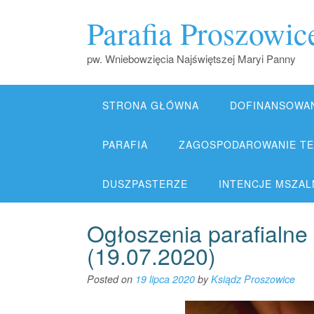
Skip
Parafia Proszowic
to
content
pw. Wniebowzięcia Najświętszej Maryi Panny
STRONA GŁÓWNA
DOFINANSOWA
PARAFIA
ZAGOSPODAROWANIE TER
DUSZPASTERZE
INTENCJE MSZALNE
Ogłoszenia parafialne 
(19.07.2020)
Posted on
19 lipca 2020
by
Ksiądz Proszowice