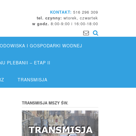
KONTAKT:
516 296 309
tel. czynny:
wtorek, czwartek
w godz.
8:00-9:00 i 16:00-18:00
DOWISKA I GOSPODARKI WODNEJ
 PLEBANII – ETAP II
RZ
TRANSMISJA
TRANSMISJA MSZY ŚW.