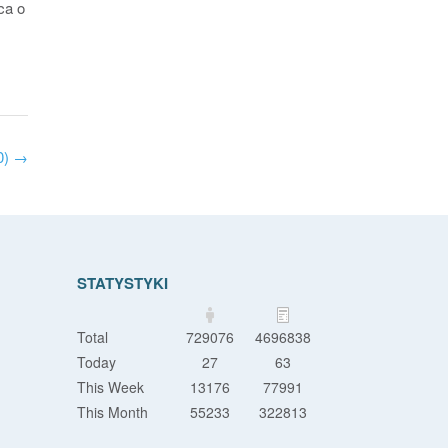
ca o
0)
→
STATYSTYKI
Total
729076
4696838
Today
27
63
This Week
13176
77991
This Month
55233
322813