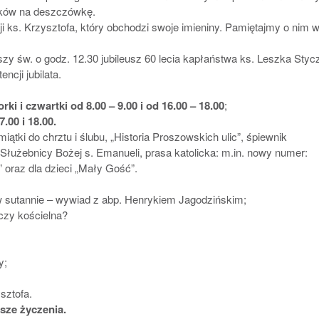
ków na deszczówkę.
i ks. Krzysztofa, który obchodzi swoje imieniny. Pamiętajmy o nim 
szy św. o godz. 12.30 jubileusz 60 lecia kapłaństwa ks. Leszka Stycz
ncji jubilata.
orki i czwartki
od 8.00 – 9.00 i od 16.00 – 18.00
;
.00 i 18.00.
tki do chrztu i ślubu, „Historia Proszowskich ulic”, śpiewnik
Służebnicy Bożej s. Emanueli, prasa katolicka: m.in. nowy numer:
” oraz dla dzieci „Mały Gość”.
 sutannie – wywiad z abp. Henrykiem Jagodzińskim;
 czy kościelna?
y;
sztofa.
sze życzenia.