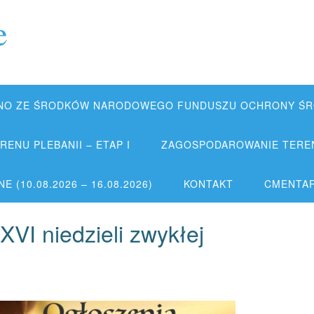
e
NO ZE ŚRODKÓW NARODOWEGO FUNDUSZU OCHRONY ŚRO
ENU PLEBANII – ETAP I
ZAGOSPODAROWANIE TERENU
 (10.08.2026 – 16.08.2026)
KONTAKT
CMENTA
XVI niedzieli zwykłej