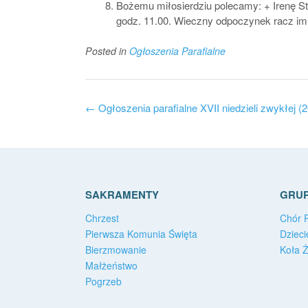
Bożemu miłosierdziu polecamy: + Irenę St
godz. 11.00. Wieczny odpoczynek racz im
Posted in
Ogłoszenia Parafialne
Post
←
Ogłoszenia parafialne XVII niedzieli zwykłej (
navigation
SAKRAMENTY
GRUP
Chrzest
Chór P
Pierwsza Komunia Święta
Dzieci
Bierzmowanie
Koła 
Małżeństwo
Pogrzeb