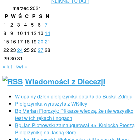
KLIKNIJ TUTAJ !
marzec 2021
P
W
Ś
C
P
S
N
1
2
3
4
5
6
7
8
9
10
11
12
13
14
15
16
17
18
19
20
21
22
23
24
25
26
27
28
29
30
31
« lut
kwi »
Wiadomości z Diecezji
W upalny dzień pielgrzymka dotarła do Buska-Zdroju
Pielgrzymka wyruszyła z Wiślicy
Bp Marian Florczyk: Piłkarze wiedzą, że nie wszystko
jest w ich rękach i nogach
Bp Jan Piotrowski zainaugurował 45. Kielecką Pieszą
Pielgrzymkę na Jasną Górę
Bp Jan Piotrowski: Pielgrzymka zbliża nas do Pana