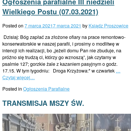
Ogłoszenia parafialne III niedzieli
Wielkiego Postu (07.03.2021)
Posted on
7 marca 2021
7 marca 2021
by
Ksiądz Proszowice
Dzisiaj: Bóg zapłać za złożone ofiary na prace remontowo-
konserwatorskie w naszej parafii, i prosimy o modlitwę w
intencji ich realizacji, bo „jeżeli domu Pan nie zbuduje, na
próżno się trudzą ci, którzy go wznoszą”, jak czytamy w
psalmie 127; gorzkie żale z kazaniem pasyjnym o godz.
17.15. W tym tygodniu: Droga Krzyżowa:* w czwartek
…
Czytaj więcej…
Posted in
Ogłoszenia Parafialne
TRANSMISJA MSZY ŚW.