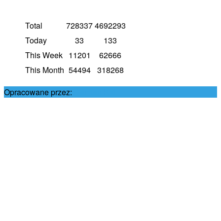
Total
728337
4692293
Today
33
133
This Week
11201
62666
This Month
54494
318268
Opracowane przez:
Damian Król