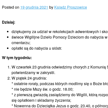
Posted on
19 grudnia 2021
by
Ksiądz Proszowice
Dzisiaj:
dziękujemy za udział w rekolekcjach adwentowych i sko
świece Wigilijne Dzieło Pomocy Dzieciom do nabycia w z
cmentarzu;
opłatki są do nabycia u sióstr.
W tym tygodniu:
W czwartek 23 grudnia odwiedzimy chorych z Komunią Ś
potwierdzamy w zakrystii.
W piątek 24 grudnia:
* ostatnie roraty, podczas których modlimy się o Boże bł
* nie będzie Mszy św. o godz. 18.00;
* z pierwszą gwiazdą zasiądziemy do Wigilii, którą ro
się opłatkiem i składamy życzenia;
* Nowenna do Dzieciątka Jezus o godz. 23.40, o północ