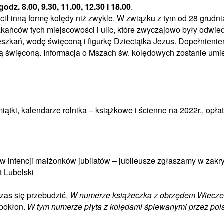
godz.
8.00, 9.30, 11.00, 12.30 i 18.00
.
cił inną formę kolędy niż zwykle. W związku z tym od 28 grudn
zkańców tych miejscowości i ulic, które zwyczajowo były odwi
szkań, wodę święconą i figurkę Dzieciątka Jezus. Dopełnienie
ą święconą. Informacja o Mszach św. kolędowych zostanie umie
ątki, kalendarze rolnika – książkowe i ścienne na 2022r., opłat
w intencji małżonków jubilatów – jubileusze zgłaszamy w zakrys
t Lubelski
as się przebudzić.
W numerze książeczka z obrzędem Wieczerz
pokłon.
W tym numerze płyta z kolędami śpiewanymi przez polski