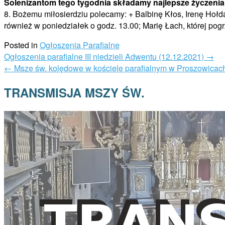
Solenizantom tego tygodnia składamy najlepsze życzenia
8. Bożemu miłosierdziu polecamy: + Balbinę Kłos, Irenę Hołda
również w poniedziałek o godz. 13.00; Marię Łach, której po
Posted in
Ogłoszenia Parafialne
Post
Ogłoszenia parafialne III niedzieli Adwentu (12.12.2021)
→
navigation
←
Msze św. kolędowe w kościele parafialnym w Proszowicac
TRANSMISJA MSZY ŚW.