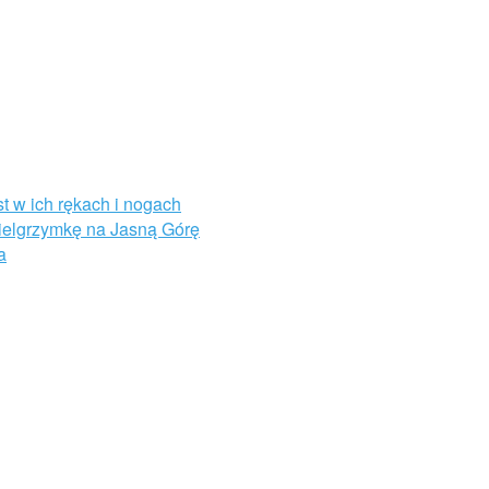
st w ich rękach i nogach
Pielgrzymkę na Jasną Górę
a