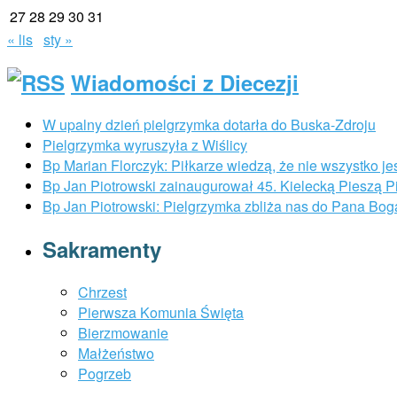
27
28
29
30
31
« lis
sty »
Wiadomości z Diecezji
W upalny dzień pielgrzymka dotarła do Buska-Zdroju
Pielgrzymka wyruszyła z Wiślicy
Bp Marian Florczyk: Piłkarze wiedzą, że nie wszystko je
Bp Jan Piotrowski zainaugurował 45. Kielecką Pieszą 
Bp Jan Piotrowski: Pielgrzymka zbliża nas do Pana Bog
Sakramenty
Chrzest
Pierwsza Komunia Święta
Bierzmowanie
Małżeństwo
Pogrzeb