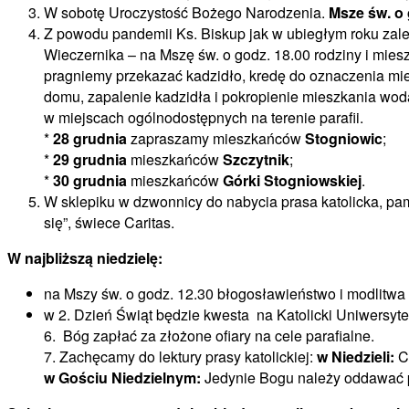
W sobotę Uroczystość Bożego Narodzenia.
Msze św. o 
Z powodu pandemii Ks. Biskup jak w ubiegłym roku zale
Wieczernika – na Mszę św. o godz. 18.00 rodziny i mies
pragniemy przekazać kadzidło, kredę do oznaczenia mie
domu, zapalenie kadzidła i pokropienie mieszkania wod
w miejscach ogólnodostępnych na terenie parafii.
*
28 grudnia
zapraszamy mieszkańców
Stogniowic
;
*
29 grudnia
mieszkańców
Szczytnik
;
*
30 grudnia
mieszkańców
Górki Stogniowskiej
.
W sklepiku w dzwonnicy do nabycia prasa katolicka, pami
się”, świece Caritas.
W najbliższą niedzielę:
na Mszy św. o godz. 12.30 błogosławieństwo i modlitwa 
w 2. Dzień Świąt będzie kwesta na Katolicki Uniwersyte
6.
Bóg zapłać za złożone ofiary na cele parafialne.
7. Zachęcamy do lektury prasy katolickiej:
w Niedzieli:
Cz
w Gościu Niedzielnym:
Jedynie Bogu należy oddawać 