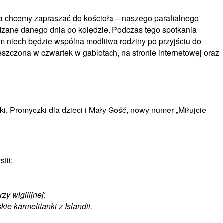
ia chcemy zapraszać do kościoła – naszego parafialnego
edzane danego dnia po kolędzie. Podczas tego spotkania
m niech będzie wspólna modlitwa rodziny po przyjściu do
szczona w czwartek w gablotach, na stronie internetowej oraz
ki, Promyczki dla dzieci i Mały Gość, nowy numer „Miłujcie
tii;
y wigilijnej
;
e karmelitanki z Islandii.