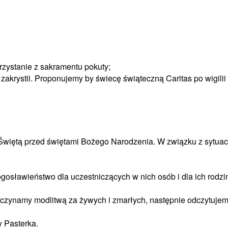
rzystanie z sakramentu pokuty;
akrystii. Proponujemy by świecę świąteczną Caritas po wigilii 
więtą przed świętami Bożego Narodzenia. W związku z sytuacją
ogosławieństwo dla uczestniczących w nich osób i dla ich rodzi
zpoczynamy modlitwą za żywych i zmarłych, następnie odczytuj
y Pasterka.