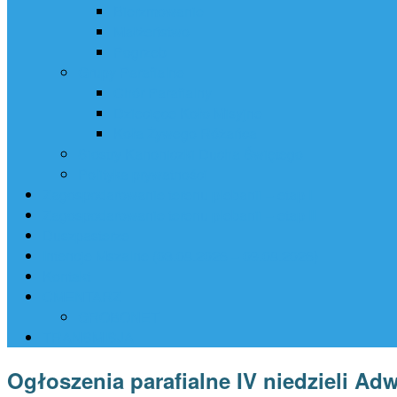
Bierzmowanie
Małżeństwo
Pogrzeb
Grupy Parafialne
Chór Parafialny
Dziecięce Koło Misyjne
Koła Żywego Różańca
Siostry Kanoniczki Ducha Świętego
Polityka prywatności
Zagospodarowanie terenu plebanii – etap I
Zagospodarowanie terenu plebanii – etap II
Duszpasterze
Intencje Mszalne (03.08.2026 – 09.08.2026)
Kontakt
CMENTARZ
GROBONET
TRANSMISJA
Ogłoszenia parafialne IV niedzieli Adw