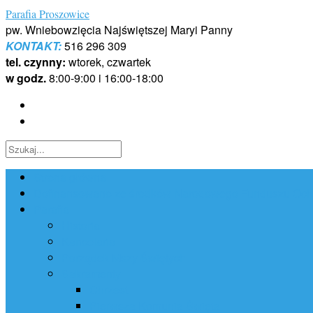
Skip
Parafia Proszowice
to
pw. Wniebowzięcia Najświętszej Maryi Panny
content
KONTAKT:
516 296 309
tel. czynny:
wtorek, czwartek
w godz.
8:00-9:00 i 16:00-18:00
Strona główna
Dofinansowano ze środków Narodowego Funduszu Ochr
Parafia
Historia
Kancelaria
Porządek Mszy Świętych
Sakramenty
Chrzest
Pierwsza Komunia Święta