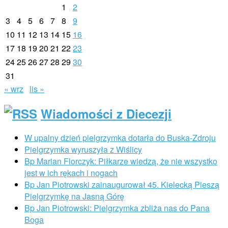
1
2
3
4
5
6
7
8
9
10
11
12
13
14
15
16
17
18
19
20
21
22
23
24
25
26
27
28
29
30
31
« wrz
lis »
Wiadomości z Diecezji
W upalny dzień pielgrzymka dotarła do Buska-Zdroju
Pielgrzymka wyruszyła z Wiślicy
Bp Marian Florczyk: Piłkarze wiedzą, że nie wszystko
jest w ich rękach i nogach
Bp Jan Piotrowski zainaugurował 45. Kielecką Pieszą
Pielgrzymkę na Jasną Górę
Bp Jan Piotrowski: Pielgrzymka zbliża nas do Pana
Boga