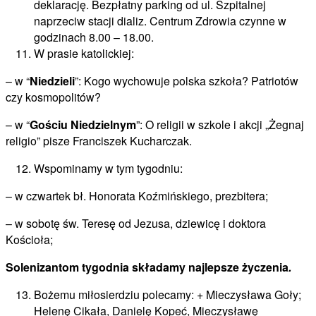
deklarację. Bezpłatny parking od ul. Szpitalnej
naprzeciw stacji dializ. Centrum Zdrowia czynne w
godzinach 8.00 – 18.00.
W prasie katolickiej:
– w “
Niedzieli
”: Kogo wychowuje polska szkoła? Patriotów
czy kosmopolitów?
– w “
Gościu Niedzielnym
”: O religii w szkole i akcji „Żegnaj
religio” pisze Franciszek Kucharczak.
Wspominamy w tym tygodniu:
– w czwartek bł. Honorata Koźmińskiego, prezbitera;
– w sobotę św. Teresę od Jezusa, dziewicę i doktora
Kościoła;
S
olenizantom tygodnia składamy najlepsze życzenia
.
Bożemu miłosierdziu polecamy: + Mieczysława Goły;
Helenę Cikała, Danielę Kopeć, Mieczysławę