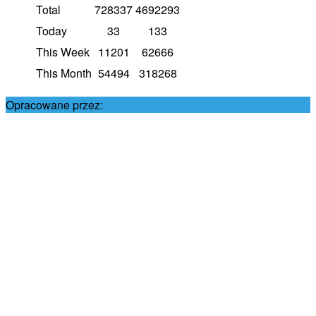
Total
728337
4692293
Today
33
133
This Week
11201
62666
This Month
54494
318268
Opracowane przez:
Damian Król