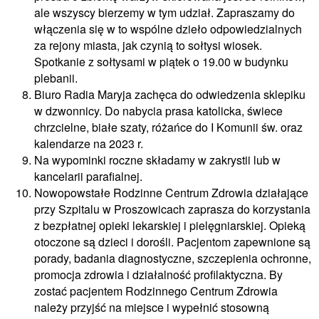
ale wszyscy bierzemy w tym udział. Zapraszamy do
włączenia się w to wspólne dzieło odpowiedzialnych
za rejony miasta, jak czynią to sołtysi wiosek.
Spotkanie z sołtysami w piątek o 19.00 w budynku
plebanii.
Biuro Radia Maryja zachęca do odwiedzenia sklepiku
w dzwonnicy. Do nabycia prasa katolicka, świece
chrzcielne, białe szaty, różańce do I Komunii św. oraz
kalendarze na 2023 r.
Na wypominki roczne składamy w zakrystii lub w
kancelarii parafialnej.
Nowopowstałe Rodzinne Centrum Zdrowia działające
przy Szpitalu w Proszowicach zaprasza do korzystania
z bezpłatnej opieki lekarskiej i pielęgniarskiej. Opieką
otoczone są dzieci i dorośli. Pacjentom zapewnione są
porady, badania diagnostyczne, szczepienia ochronne,
promocja zdrowia i działalność profilaktyczna. By
zostać pacjentem Rodzinnego Centrum Zdrowia
należy przyjść na miejsce i wypełnić stosowną