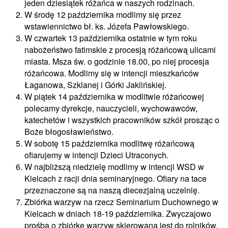
jeden dziesiątek różańca w naszych rodzinach.
W środę 12 października modlimy się przez
wstawiennictwo bł. ks. Józefa Pawłowskiego.
W czwartek 13 października ostatnie w tym roku
nabożeństwo fatimskie z procesją różańcową ulicami
miasta. Msza św. o godzinie 18.00, po niej procesja
różańcowa. Modlimy się w intencji mieszkańców
Łaganowa, Szklanej i Górki Jaklińskiej.
W piątek 14 października w modlitwie różańcowej
polecamy dyrekcje, nauczycieli, wychowawców,
katechetów i wszystkich pracowników szkół prosząc o
Boże błogosławieństwo.
W sobotę 15 października modlitwę różańcową
ofiarujemy w intencji Dzieci Utraconych.
W najbliższą niedzielę modlimy w intencji WSD w
Kielcach z racji dnia seminaryjnego. Ofiary na tace
przeznaczone są na naszą diecezjalną uczelnię.
Zbiórka warzyw na rzecz Seminarium Duchownego w
Kielcach w dniach 18-19 października. Zwyczajowo
prośba o zbiórkę warzyw skierowana jest do rolników,