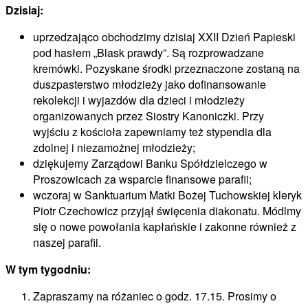
Dzisiaj:
uprzedzająco obchodzimy dzisiaj XXII Dzień Papieski
pod hasłem „Blask prawdy”. Są rozprowadzane
kremówki. Pozyskane środki przeznaczone zostaną na
duszpasterstwo młodzieży jako dofinansowanie
rekolekcji i wyjazdów dla dzieci i młodzieży
organizowanych przez Siostry Kanoniczki. Przy
wyjściu z kościoła zapewniamy też stypendia dla
zdolnej i niezamożnej młodzieży;
dziękujemy Zarządowi Banku Spółdzielczego w
Proszowicach za wsparcie finansowe parafii;
wczoraj w Sanktuarium Matki Bożej Tuchowskiej kleryk
Piotr Czechowicz przyjął święcenia diakonatu. Módlmy
się o nowe powołania kapłańskie i zakonne również z
naszej parafii.
W tym tygodniu:
Zapraszamy na różaniec o godz. 17.15. Prosimy o