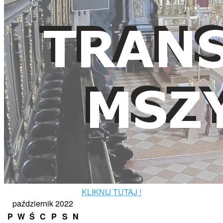
KLIKNIJ TUTAJ !
październik 2022
P
W
Ś
C
P
S
N