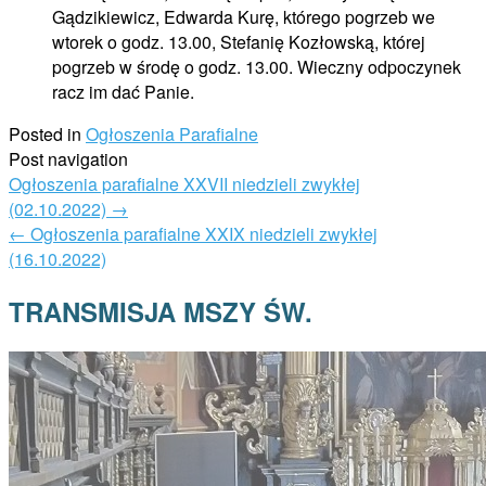
Gądzikiewicz, Edwarda Kurę, którego pogrzeb we
wtorek o godz. 13.00, Stefanię Kozłowską, której
pogrzeb w środę o godz. 13.00. Wieczny odpoczynek
racz im dać Panie.
Posted in
Ogłoszenia Parafialne
Post navigation
Ogłoszenia parafialne XXVII niedzieli zwykłej
(02.10.2022)
→
←
Ogłoszenia parafialne XXIX niedzieli zwykłej
(16.10.2022)
TRANSMISJA MSZY ŚW.