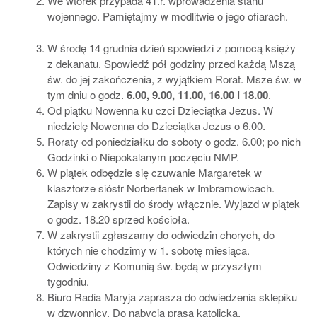
We wtorek przypada 41.r. wprowadzenia stanu
wojennego. Pamiętajmy w modlitwie o jego ofiarach.
W środę 14 grudnia dzień spowiedzi z pomocą księży
z dekanatu. Spowiedź pół godziny przed każdą Mszą
św. do jej zakończenia, z wyjątkiem Rorat. Msze św. w
tym dniu o godz.
6.00, 9.00, 11.00, 16.00 i 18.00
.
Od piątku Nowenna ku czci Dzieciątka Jezus. W
niedzielę Nowenna do Dzieciątka Jezus o 6.00.
Roraty od poniedziałku do soboty o godz. 6.00; po nich
Godzinki o Niepokalanym poczęciu NMP.
W piątek odbędzie się czuwanie Margaretek w
klasztorze sióstr Norbertanek w Imbramowicach.
Zapisy w zakrystii do środy włącznie. Wyjazd w piątek
o godz. 18.20 sprzed kościoła.
W zakrystii zgłaszamy do odwiedzin chorych, do
których nie chodzimy w 1. sobotę miesiąca.
Odwiedziny z Komunią św. będą w przyszłym
tygodniu.
Biuro Radia Maryja zaprasza do odwiedzenia sklepiku
w dzwonnicy. Do nabycia prasa katolicka,