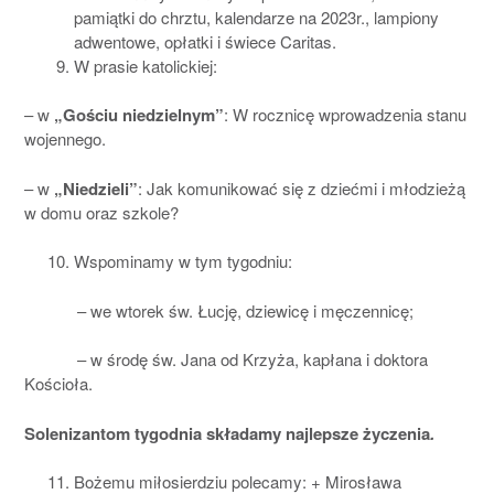
pamiątki do chrztu, kalendarze na 2023r., lampiony
adwentowe, opłatki i świece Caritas.
W prasie katolickiej:
– w
„Gościu niedzielnym”
: W rocznicę wprowadzenia stanu
wojennego.
– w
„Niedzieli”
: Jak komunikować się z dziećmi i młodzieżą
w domu oraz szkole?
Wspominamy w tym tygodniu:
– we wtorek św. Łucję, dziewicę i męczennicę;
– w środę św. Jana od Krzyża, kapłana i doktora
Kościoła.
Solenizantom tygodnia składamy najlepsze życzenia
.
Bożemu miłosierdziu polecamy: + Mirosława