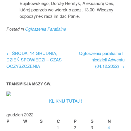
Bujakowskiego, Dorotę Heretyk, Aleksandrę Ceś,
której pogrzeb we wtorek o godz. 13.00. Wieczny
odpoczynek racz im dać Panie.
Posted in
Ogłoszenia Parafialne
Post
←
ŚRODA, 14 GRUDNIA,
Ogłoszenia parafialne II
navigation
DZIEŃ SPOWIEDZI – CZAS
niedzieli Adwentu
OCZYSZCZENIA
(04.12.2022)
→
TRANSMISJA MSZY ŚW.
KLIKNIJ TUTAJ !
grudzień 2022
P
W
Ś
C
P
S
N
1
2
3
4