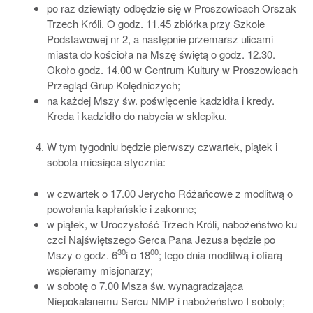
po raz dziewiąty odbędzie się w Proszowicach Orszak
Trzech Króli. O godz. 11.45 zbiórka przy Szkole
Podstawowej nr 2, a następnie przemarsz ulicami
miasta do kościoła na Mszę świętą o godz. 12.30.
Około godz. 14.00 w Centrum Kultury w Proszowicach
Przegląd Grup Kolędniczych;
na każdej Mszy św. poświęcenie kadzidła i kredy.
Kreda i kadzidło do nabycia w sklepiku.
W tym tygodniu będzie pierwszy czwartek, piątek i
sobota miesiąca stycznia:
w czwartek o 17.00 Jerycho Różańcowe z modlitwą o
powołania kapłańskie i zakonne;
w piątek, w Uroczystość Trzech Króli, nabożeństwo ku
czci Najświętszego Serca Pana Jezusa będzie po
30
00
Mszy o godz. 6
i o 18
; tego dnia modlitwą i ofiarą
wspieramy misjonarzy;
w sobotę o 7.00 Msza św. wynagradzająca
Niepokalanemu Sercu NMP i nabożeństwo I soboty;