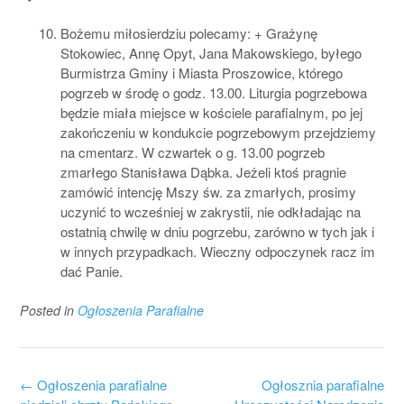
Bożemu miłosierdziu polecamy: + Grażynę
Stokowiec, Annę Opyt, Jana Makowskiego, byłego
Burmistrza Gminy i Miasta Proszowice, którego
pogrzeb w środę o godz. 13.00. Liturgia pogrzebowa
będzie miała miejsce w kościele parafialnym, po jej
zakończeniu w kondukcie pogrzebowym przejdziemy
na cmentarz. W czwartek o g. 13.00 pogrzeb
zmarłego Stanisława Dąbka. Jeżeli ktoś pragnie
zamówić intencję Mszy św. za zmarłych, prosimy
uczynić to wcześniej w zakrystii, nie odkładając na
ostatnią chwilę w dniu pogrzebu, zarówno w tych jak i
w innych przypadkach. Wieczny odpoczynek racz im
dać Panie.
Posted in
Ogłoszenia Parafialne
Post
←
Ogłoszenia parafialne
Ogłosznia parafialne
navigation