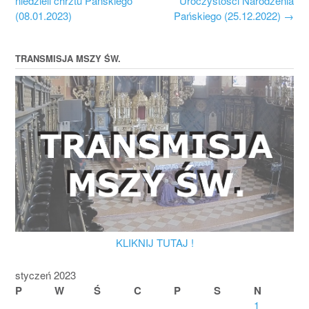
niedzieli chrztu Pańskiego
Uroczystości Narodzenia
(08.01.2023)
Pańskiego (25.12.2022)
→
TRANSMISJA MSZY ŚW.
KLIKNIJ TUTAJ !
styczeń 2023
P
W
Ś
C
P
S
N
1