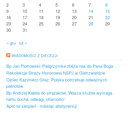
2
3
4
5
6
7
8
9
10
11
12
13
14
15
16
17
18
19
20
21
22
23
24
25
26
27
28
29
30
31
« gru
lut »
WIADOMOŚCI Z DIECEZJI
Bp Jan Piotrowski: Pielgrzymka zbliża nas do Pana Boga
Rekolekcje Straży Honorowej NSPJ w Gietrzwałdzie
Ojciec Kazimierz Głaz: Polska potrzebuje odważnych
patriotów
Bp Andrzej Kaleta do strażaków: Wasza służba wymaga
hartu ducha, odwagi, ofiarności
Apel na sierpień - miesiąc abstynencji