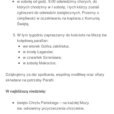
w sobotę od godz. 9.00 odwiedzimy chorych, do
których chodzimy w I sobotę, i tych którzy zostali
zgłoszeni do odwiedzin świątecznych. Prosimy o
cierpliwość w oczekiwaniu na kapłana z Komunią
Świętą.
W tym tygodniu zapraszamy do kościoła na Mszę św.
kolędową parafian:
we wtorek Górka Jaklińska;
w środę Łaganów;
w czwartek Szreniawa;
w sobotę Makocice;
Dziękujemy za dar spotkania, wspólną modlitwę oraz ofiary
składane na potrzeby Parafii.
W najbliższą niedzielę:
święto Chrztu Pańskiego – na każdej Mszy
św. odnowimy przyrzeczenia chrzcielne.