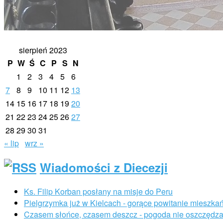
sierpień 2023
P
W
Ś
C
P
S
N
1
2
3
4
5
6
7
8
9
10
11
12
13
14
15
16
17
18
19
20
21
22
23
24
25
26
27
28
29
30
31
« lip
wrz »
Wiadomości z Diecezji
Ks. Filip Korban posłany na misje do Peru
Pielgrzymka już w Kielcach - gorące powitanie mieszk
Czasem słońce, czasem deszcz - pogoda nie oszczędza 