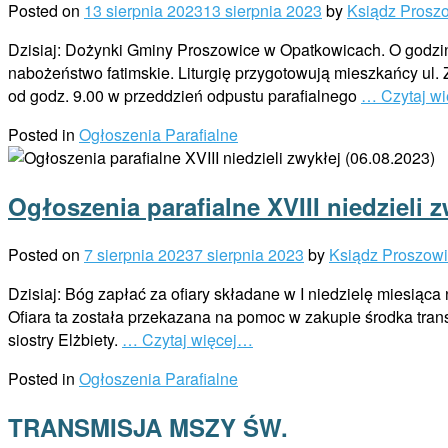
Posted on
13 sierpnia 2023
13 sierpnia 2023
by
Ksiądz Prosz
Dzisiaj: Dożynki Gminy Proszowice w Opatkowicach. O godzini
nabożeństwo fatimskie. Liturgię przygotowują mieszkańcy ul. Z
od godz. 9.00 w przeddzień odpustu parafialnego
… Czytaj w
Posted in
Ogłoszenia Parafialne
Ogłoszenia parafialne XVIII niedzieli z
Posted on
7 sierpnia 2023
7 sierpnia 2023
by
Ksiądz Proszow
Dzisiaj: Bóg zapłać za ofiary składane w I niedzielę miesiąca
Ofiara ta została przekazana na pomoc w zakupie środka trans
siostry Elżbiety.
… Czytaj więcej…
Posted in
Ogłoszenia Parafialne
TRANSMISJA MSZY ŚW.