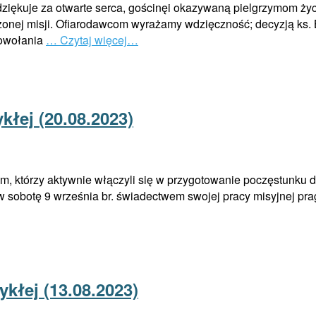
 dziękuje za otwarte serca, gościnęi okazywaną pielgrzymom ży
zonej misji. Ofiarodawcom wyrażamy wdzięczność; decyzją ks. 
powołania
… Czytaj więcej…
kłej (20.08.2023)
 którzy aktywnie włączyli się w przygotowanie poczęstunku dla
w sobotę 9 września br. świadectwem swojej pracy misyjnej pra
ykłej (13.08.2023)