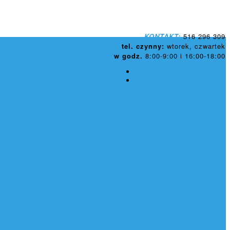
KONTAKT:
516 296 309
tel. czynny:
wtorek, czwartek
ospodarki Wodnej
w godz.
8:00-9:00 i 16:00-18:00