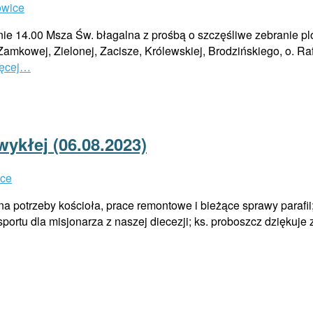
owice
e 14.00 Msza Św. błagalna z prośbą o szczęśliwe zebranie plon
amkowej, Zielonej, Zacisze, Królewskiej, Brodzińskiego, o. Raf
ięcej…
wykłej (06.08.2023)
ice
 na potrzeby kościoła, prace remontowe i bieżące sprawy parafi
portu dla misjonarza z naszej diecezji; ks. proboszcz dziękuje