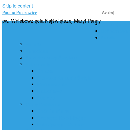
Skip to content
Parafia Proszowice
pw. Wniebowzięcia Najświętszej Maryi Panny
Strona główn
Dofinansowan
Parafia
Historia
Kancelaria
Porządek Mszy Świętych
Sakramenty
Chrzest
Pierwsza Komunia Święta
Bierzmowanie
Małżeństwo
Pogrzeb
Grupy Parafialne
Chór Parafialny
Dziecięce Koło Misyjne
Koła Żywego Różańca