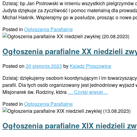
Dzisiaj: bp Jan Piotrowski w imieniu wszystkich pielgrzymów
Judyta dziękuje za życzliwość i pomoc materialną dla prowad
Michał Haśnik. Wspierajmy go w posłudze, prosząc o nowe 
Posted in
Ogłoszenia Parafialne
Ogłoszenia parafialne XX niedzieli zwy
Posted on
20 sierpnia 2023
by
Ksiądz Proszowice
Dzisiaj: dziękujemy osobom koordynującym i im towarzyszącym,
parafii. Dla tych osób organizowany jest jednodniowy wyjazd 
Misjonarek św. Rodziny, która
… Czytaj więcej…
Posted in
Ogłoszenia Parafialne
Ogłoszenia parafialne XIX niedzieli zw