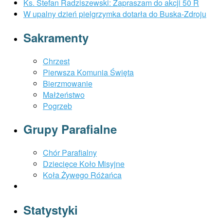
Ks. Stefan Radziszewski: Zapraszam do akcji 50 R
W upalny dzień pielgrzymka dotarła do Buska-Zdroju
Sakramenty
Chrzest
Pierwsza Komunia Święta
Bierzmowanie
Małżeństwo
Pogrzeb
Grupy Parafialne
Chór Parafialny
Dziecięce Koło Misyjne
Koła Żywego Różańca
Statystyki