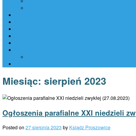
Siostry Kanoniczki Ducha Świętego
Polityka prywatności
Zagospodarowanie terenu plebanii – etap I
Zagospodarowanie terenu plebanii – etap II
Duszpasterze
Intencje Mszalne (10.08.2026 – 16.08.2026)
Kontakt
CMENTARZ
GROBONET
TRANSMISJA
Miesiąc:
sierpień 2023
Ogłoszenia parafialne XXI niedzieli zw
Posted on
27 sierpnia 2023
by
Ksiądz Proszowice