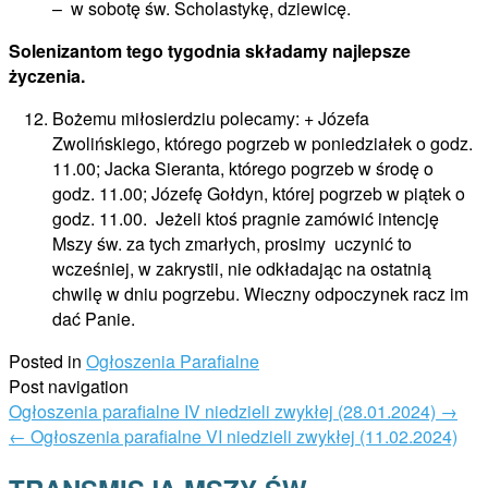
– w sobotę św. Scholastykę, dziewicę.
Solenizantom tego tygodnia składamy najlepsze
życzenia.
Bożemu miłosierdziu polecamy: + Józefa
Zwolińskiego, którego pogrzeb w poniedziałek o godz.
11.00; Jacka Sieranta, którego pogrzeb w środę o
godz. 11.00; Józefę Gołdyn, której pogrzeb w piątek o
godz. 11.00. Jeżeli ktoś pragnie zamówić intencję
Mszy św. za tych zmarłych, prosimy uczynić to
wcześniej, w zakrystii, nie odkładając na ostatnią
chwilę w dniu pogrzebu. Wieczny odpoczynek racz im
dać Panie.
Posted in
Ogłoszenia Parafialne
Post navigation
Ogłoszenia parafialne IV niedzieli zwykłej (28.01.2024)
→
←
Ogłoszenia parafialne VI niedzieli zwykłej (11.02.2024)