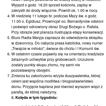
Wyjazd o godz. 18.20 sprzed kościoła, zapisy w
zakrystii do środy włącznie. Powrót ok. 1.00 w nocy.
W niedzielę 11 lutego br. podczas Mszy św. o godz.
11.00 o. Egidiusz, Prowincjał oo. Bernardynów odsłoni
i poświęci odnowiony obraz Sługi Bożego o. Rafała.
Przy obrazie jest plansza ilustrująca etapy konserwacji.
Biuro Radia Maryja zaprasza do odwiedzenia sklepiku
w dzwonnicy. Do nabycia prasa katolicka, nowy numer
„Trwajcie w miłości”, świece do chrztu i I Komunii św.
W ostatnim czasie pojawiły się na cmentarzu kradzieże
żelaznych uchwytów przy grobowcach. Uczulone
zostały punkty skupu złomu, my sami nie
pozostawajmy obojętni.
Zmierza ku zakończeniu wizyta duszpasterska, której
celem jest wspólna modlitwa i błogosławieństwo
domu. Przyjęcie kapłana jest również wyrazem więzi z
parafią, do której należymy.
8
.
Kolęda w tym tygodniu: