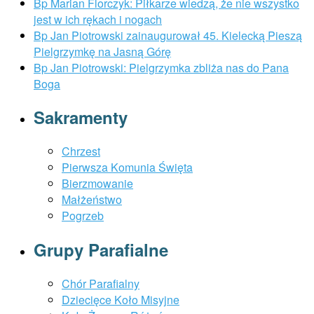
Bp Marian Florczyk: Piłkarze wiedzą, że nie wszystko
jest w ich rękach i nogach
Bp Jan Piotrowski zainaugurował 45. Kielecką Pieszą
Pielgrzymkę na Jasną Górę
Bp Jan Piotrowski: Pielgrzymka zbliża nas do Pana
Boga
Sakramenty
Chrzest
Pierwsza Komunia Święta
Bierzmowanie
Małżeństwo
Pogrzeb
Grupy Parafialne
Chór Parafialny
Dziecięce Koło Misyjne