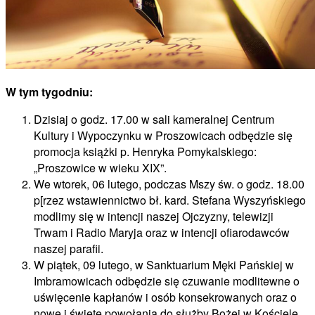
W tym tygodniu:
Dzisiaj o godz. 17.00 w sali kameralnej Centrum
Kultury i Wypoczynku w Proszowicach odbędzie się
promocja książki p. Henryka Pomykalskiego:
„Proszowice w wieku XIX”.
We wtorek, 06 lutego, podczas Mszy św. o godz. 18.00
p[rzez wstawiennictwo bł. kard. Stefana Wyszyńskiego
modlimy się w intencji naszej Ojczyzny, telewizji
Trwam i Radio Maryja oraz w intencji ofiarodawców
naszej parafii.
W piątek, 09 lutego, w Sanktuarium Męki Pańskiej w
Imbramowicach odbędzie się czuwanie modlitewne o
uświęcenie kapłanów i osób konsekrowanych oraz o
nowe i święte powołania do służby Bożej w Kościele.