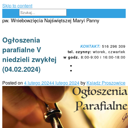
Skip to content
Parafia Proszowice
pw. Wniebowzięcia Najświętszej Maryi Panny
Ogłoszenia
KONTAKT:
516 296 309
parafialne V
tel. czynny:
wtorek, czwartek
niedzieli zwykłej
w godz.
8:00-9:00 i 16:00-18:00
(04.02.2024)
Posted on
4 lutego 2024
4 lutego 2024
by
Ksiądz Proszowice