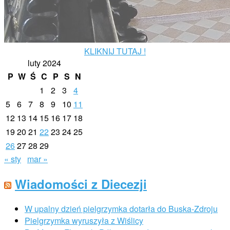
KLIKNIJ TUTAJ !
luty 2024
P
W
Ś
C
P
S
N
1
2
3
4
5
6
7
8
9
10
11
12
13
14
15
16
17
18
19
20
21
22
23
24
25
26
27
28
29
« sty
mar »
Wiadomości z Diecezji
W upalny dzień pielgrzymka dotarła do Buska-Zdroju
Pielgrzymka wyruszyła z Wiślicy