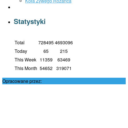
Koła Żywego Różańca
Statystyki
Total
728495
4693096
Today
65
215
This Week
11359
63469
This Month
54652
319071
Opracowane przez:
Damian Król