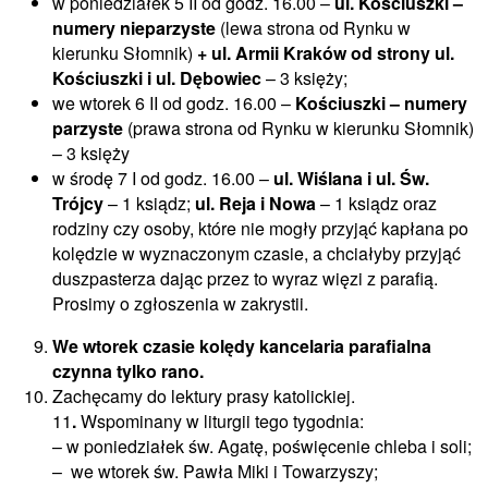
w poniedziałek 5 II od godz. 16.00 –
ul. Kościuszki –
numery nieparzyste
(lewa strona od Rynku w
kierunku Słomnik)
+ ul. Armii Kraków od strony ul.
Kościuszki i ul. Dębowiec
– 3 księży;
we wtorek 6 II od godz. 16.00 –
Kościuszki – numery
parzyste
(prawa strona od Rynku w kierunku Słomnik)
– 3 księży
w środę 7 I od godz. 16.00 –
ul. Wiślana i ul. Św.
Trójcy
– 1 ksiądz;
ul. Reja i Nowa
– 1 ksiądz oraz
rodziny czy osoby, które nie mogły przyjąć kapłana po
kolędzie w wyznaczonym czasie, a chciałyby przyjąć
duszpasterza dając przez to wyraz więzi z parafią.
Prosimy o zgłoszenia w zakrystii.
We wtorek czasie kolędy kancelaria parafialna
czynna tylko rano.
Zachęcamy do lektury prasy katolickiej.
11
.
Wspominany w liturgii tego tygodnia:
– w poniedziałek św. Agatę, poświęcenie chleba i soli;
– we wtorek św. Pawła Miki i Towarzyszy;