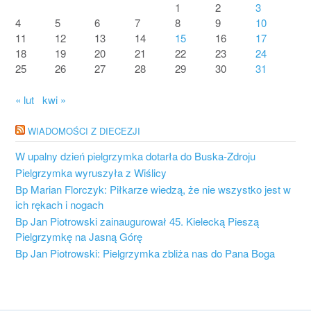
1
2
3
4
5
6
7
8
9
10
11
12
13
14
15
16
17
18
19
20
21
22
23
24
25
26
27
28
29
30
31
« lut
kwi »
WIADOMOŚCI Z DIECEZJI
W upalny dzień pielgrzymka dotarła do Buska-Zdroju
Pielgrzymka wyruszyła z Wiślicy
Bp Marian Florczyk: Piłkarze wiedzą, że nie wszystko jest w
ich rękach i nogach
Bp Jan Piotrowski zainaugurował 45. Kielecką Pieszą
Pielgrzymkę na Jasną Górę
Bp Jan Piotrowski: Pielgrzymka zbliża nas do Pana Boga