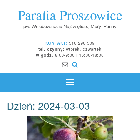
Skip
Parafia Proszowice
to
content
pw. Wniebowzięcia Najświętszej Maryi Panny
KONTAKT:
516 296 309
tel. czynny:
wtorek, czwartek
w godz.
8:00-9:00 i 16:00-18:00
Dzień:
2024-03-03