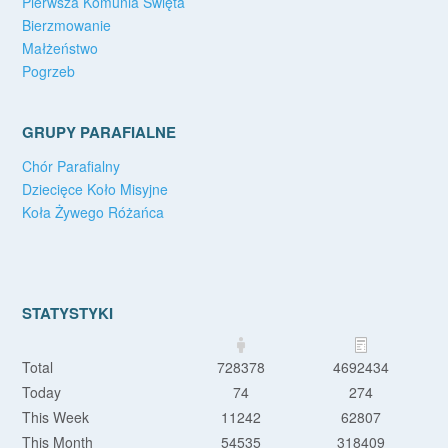
Pierwsza Komunia Święta
Bierzmowanie
Małżeństwo
Pogrzeb
GRUPY PARAFIALNE
Chór Parafialny
Dziecięce Koło Misyjne
Koła Żywego Różańca
STATYSTYKI
Total
728378
4692434
Today
74
274
This Week
11242
62807
This Month
54535
318409