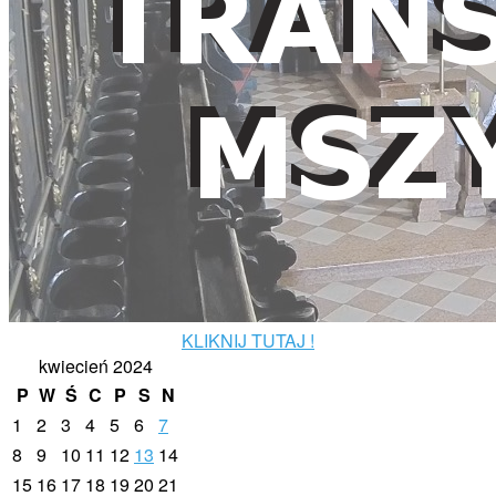
KLIKNIJ TUTAJ !
kwiecień 2024
P
W
Ś
C
P
S
N
1
2
3
4
5
6
7
8
9
10
11
12
13
14
15
16
17
18
19
20
21