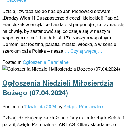
Dzisiaj: zwraca się do nas bp Jan Piotrowski słowami:
„Drodzy Wierni i Duszpasterze diecezji kieleckiej! Papież
Franciszek w encyklice Laudato si proponuje „zatrzymać się
na chwilę, by zastanowić się, co dzieje się w naszym
wspólnym domu” (Laudato si, 17). Naszym wspólnym
Domem jest rodzina, parafia, miasto, wioska, a w sensie
szerokim cała Polska – nasza
… Czytaj więcej…
Posted in
Ogłoszenia Parafialne
Ogłoszenia Niedzieli Miłosierdzia
Bożego (07.04.2024)
Posted on
7 kwietnia 2024
by
Ksiądz Proszowice
Dzisiaj: dziękujemy za złożone ofiary na potrzeby kościoła i
parafii; święto Patronalne CARITAS. Ofiary składane do