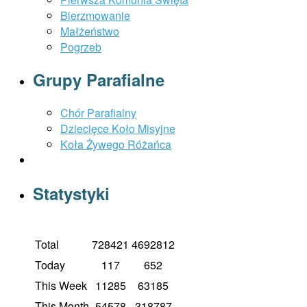
Bierzmowanie
Małżeństwo
Pogrzeb
Grupy Parafialne
Chór Parafialny
Dziecięce Koło Misyjne
Koła Żywego Różańca
Statystyki
Total
728421
4692812
Today
117
652
This Week
11285
63185
This Month
54578
318787