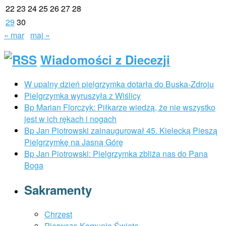
22
23
24
25
26
27
28
29
30
« mar
maj »
Wiadomości z Diecezji
W upalny dzień pielgrzymka dotarła do Buska-Zdroju
Pielgrzymka wyruszyła z Wiślicy
Bp Marian Florczyk: Piłkarze wiedzą, że nie wszystko
jest w ich rękach i nogach
Bp Jan Piotrowski zainaugurował 45. Kielecką Pieszą
Pielgrzymkę na Jasną Górę
Bp Jan Piotrowski: Pielgrzymka zbliża nas do Pana
Boga
Sakramenty
Chrzest
Pierwsza Komunia Święta