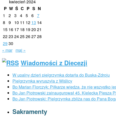
kwiecień 2024
P
W
Ś
C
P
S
N
1
2
3
4
5
6
7
8
9
10
11
12
13
14
15
16
17
18
19
20
21
22
23
24
25
26
27
28
29
30
« mar
maj »
Wiadomości z Diecezji
W upalny dzień pielgrzymka dotarła do Buska-Zdroju
Pielgrzymka wyruszyła z Wiślicy
Bp Marian Florczyk: Piłkarze wiedzą, że nie wszystko je
Bp Jan Piotrowski zainaugurował 45. Kielecką Pieszą 
Bp Jan Piotrowski: Pielgrzymka zbliża nas do Pana Bog
Sakramenty