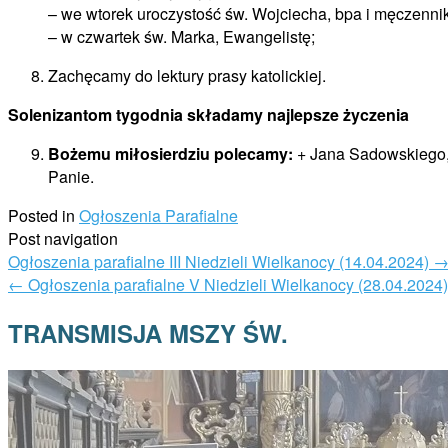
– we wtorek uroczystość św. Wojciecha, bpa i męczenni
– w czwartek św. Marka, Ewangelistę;
Zachęcamy do lektury prasy katolickiej.
Solenizantom tygodnia
składamy najlepsze życzenia
Bożemu miłosierdziu polecamy:
+ Jana Sadowskiego, 
Panie.
Posted in
Ogłoszenia Parafialne
Post navigation
Ogłoszenia parafialne III Niedzieli Wielkanocy (14.04.2024)
←
Ogłoszenia parafialne V Niedzieli Wielkanocy (28.04.2024)
TRANSMISJA MSZY ŚW.