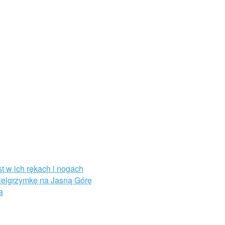
st w ich rękach i nogach
Pielgrzymkę na Jasną Górę
a