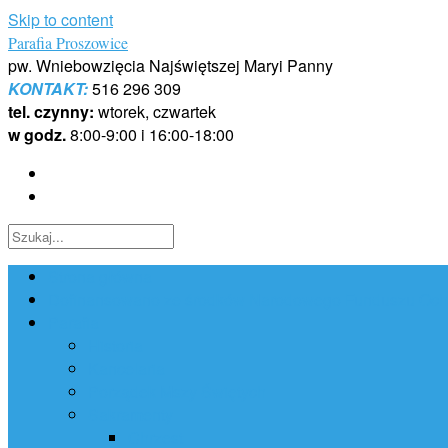
Skip to content
Parafia Proszowice
pw. Wniebowzięcia Najświętszej Maryi Panny
KONTAKT:
516 296 309
tel. czynny:
wtorek, czwartek
w godz.
8:00-9:00 i 16:00-18:00
Strona główna
Dofinansowano ze środków Narodowego Funduszu Ochr
Parafia
Historia
Kancelaria
Porządek Mszy Świętych
Sakramenty
Chrzest