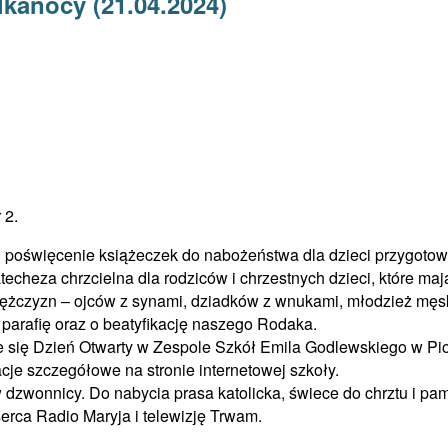
lkanocy (21.04.2024)
 2.
0 poświęcenie książeczek do nabożeństwa dla dzieci przygotowu
atecheza chrzcielna dla rodziców i chrzestnych dzieci, które ma
 mężczyzn – ojców z synami, dziadków z wnukami, młodzież mę
parafię oraz o beatyfikację naszego Rodaka.
e się Dzień Otwarty w Zespole Szkół Emila Godlewskiego w P
cje szczegółowe na stronie internetowej szkoły.
dzwonnicy. Do nabycia prasa katolicka, świece do chrztu i pami
erca Radio Maryja i telewizję Trwam.