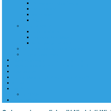
Pierwsza Komunia Święta
Bierzmowanie
Małżeństwo
Pogrzeb
Grupy Parafialne
Chór Parafialny
Dziecięce Koło Misyjne
Koła Żywego Różańca
Siostry Kanoniczki Ducha Świętego
Polityka prywatności
Zagospodarowanie terenu plebanii – etap I
Zagospodarowanie terenu plebanii – etap II
Duszpasterze
Intencje Mszalne (03.08.2026 – 09.08.2026)
Kontakt
CMENTARZ
GROBONET
TRANSMISJA