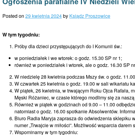
Ogłoszenia parafialne IV Niedzieli Wie
Posted on
29 kwietnia 2024
by
Ksiądz Proszowice
W tym tygodniu:
Próby dla dzieci przystępujących do I Komunii św.:
w poniedziałek i we wtorek: o godz. 15.30 SP nr 1;
również w poniedziałek i wtorek, ale o godz. 16.30 SP nr
W niedzielę 28 kwietnia podczas Mszy św. o godz. 11.0
W czwartek 25 kwietnia o godz. 19.00 w sali wikariatu k
W piątek, 26 kwietnia, w trwającym Roku Ojca Rafała,
Męski Różaniec, w czasie którego modlimy się za naszą 
Również w piątek w godzinach od 9.00 – 11.00 odbędzi
natomiast o godz. 16.00 spotkanie Absolwentów. Informa
Biuro Radia Maryja zaprasza do odwiedzenia sklepiku w 
numer „Trwajcie w miłości”. Możliwość wsparcia darem s
Wspominamy w tym tygodniu: