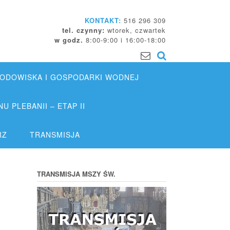
KONTAKT:
516 296 309
tel. czynny:
wtorek, czwartek
w godz.
8:00-9:00 i 16:00-18:00
DOWISKA I GOSPODARKI WODNEJ
 PLEBANII – ETAP II
RZ
TRANSMISJA
TRANSMISJA MSZY ŚW.