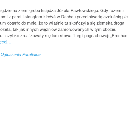
nigdzie na ziemi grobu księdza Józefa Pawłowskiego. Gdy razem z
ami z parafii stanąłem kiedyś w Dachau przed otwartą czeluścią pi
um dotarło do mnie, że to właśnie tu skończyła się ziemska droga
Józefa, tak jak innych więźniów zamordowanych w tym obozie.
 i szybko zrealizowały się tam słowa liturgii pogrzebowej: „Proche
ięcej…
n
Ogłoszenia Parafialne