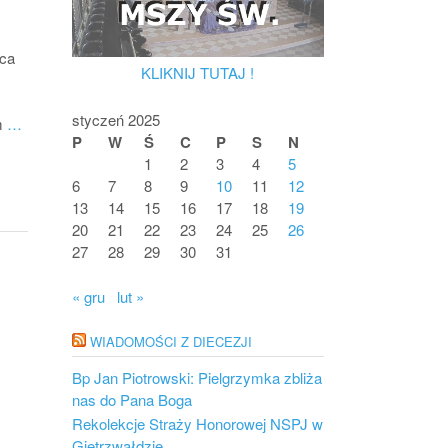
eca
KLIKNIJ TUTAJ !
styczeń 2025
m
…
P
W
Ś
C
P
S
N
1
2
3
4
5
6
7
8
9
10
11
12
13
14
15
16
17
18
19
20
21
22
23
24
25
26
27
28
29
30
31
« gru
lut »
WIADOMOŚCI Z DIECEZJI
Bp Jan Piotrowski: Pielgrzymka zbliża
nas do Pana Boga
Rekolekcje Straży Honorowej NSPJ w
Gietrzwałdzie