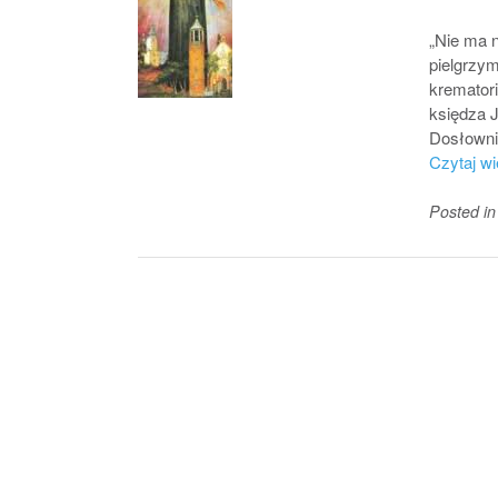
„Nie ma 
pielgrzym
krematori
księdza 
Dosłownie
Czytaj w
Posted i