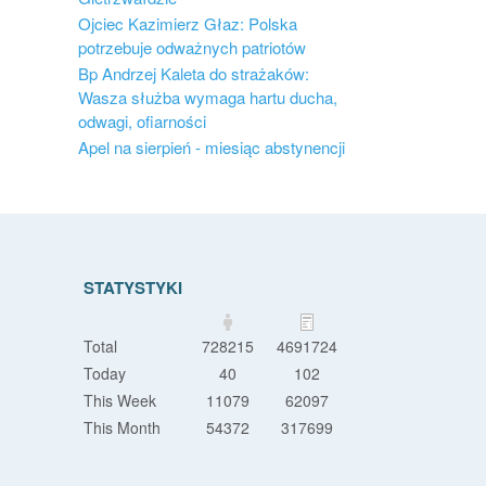
Ojciec Kazimierz Głaz: Polska
potrzebuje odważnych patriotów
Bp Andrzej Kaleta do strażaków:
Wasza służba wymaga hartu ducha,
odwagi, ofiarności
Apel na sierpień - miesiąc abstynencji
STATYSTYKI
Total
728215
4691724
Today
40
102
This Week
11079
62097
This Month
54372
317699