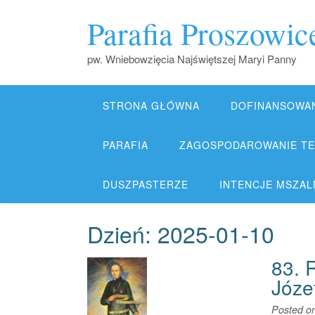
Skip
Parafia Proszowic
to
content
pw. Wniebowzięcia Najświętszej Maryi Panny
STRONA GŁÓWNA
DOFINANSOWA
PARAFIA
ZAGOSPODAROWANIE TER
DUSZPASTERZE
INTENCJE MSZALNE
Dzień:
2025-01-10
83. 
Józe
Posted o