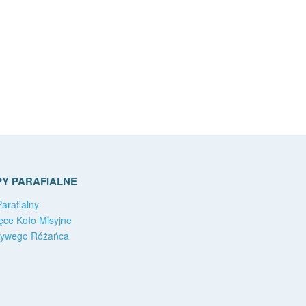
Y PARAFIALNE
arafialny
ęce Koło Misyjne
Żywego Różańca