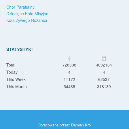
Chór Parafialny
Dziecięce Koło Misyjne
Koła Żywego Różańca
STATYSTYKI
Total
728308
4692164
Today
4
4
This Week
11172
62537
This Month
54465
318139
Opracowane przez:
Damian Król