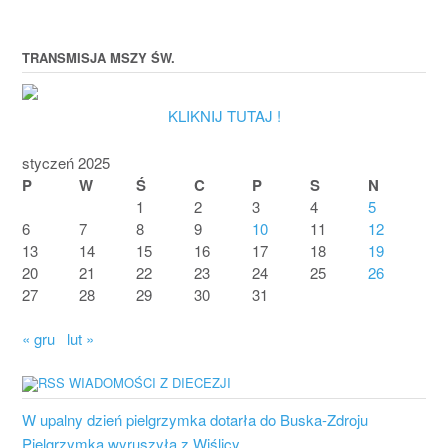
TRANSMISJA MSZY ŚW.
KLIKNIJ TUTAJ !
styczeń 2025
P
W
Ś
C
P
S
N
1
2
3
4
5
6
7
8
9
10
11
12
13
14
15
16
17
18
19
20
21
22
23
24
25
26
27
28
29
30
31
« gru
lut »
WIADOMOŚCI Z DIECEZJI
W upalny dzień pielgrzymka dotarła do Buska-Zdroju
Pielgrzymka wyruszyła z Wiślicy