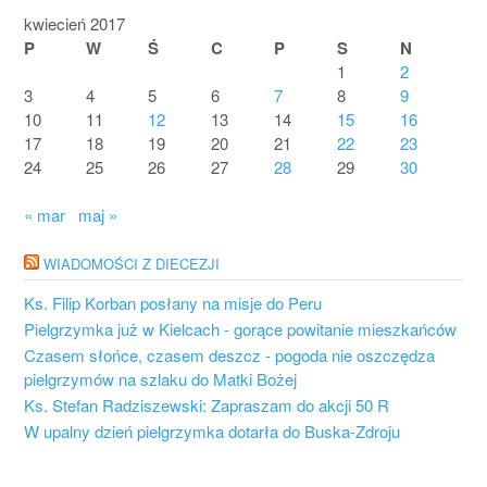
kwiecień 2017
P
W
Ś
C
P
S
N
1
2
3
4
5
6
7
8
9
10
11
12
13
14
15
16
17
18
19
20
21
22
23
24
25
26
27
28
29
30
« mar
maj »
WIADOMOŚCI Z DIECEZJI
Ks. Filip Korban posłany na misje do Peru
Pielgrzymka już w Kielcach - gorące powitanie mieszkańców
Czasem słońce, czasem deszcz - pogoda nie oszczędza
pielgrzymów na szlaku do Matki Bożej
Ks. Stefan Radziszewski: Zapraszam do akcji 50 R
W upalny dzień pielgrzymka dotarła do Buska-Zdroju