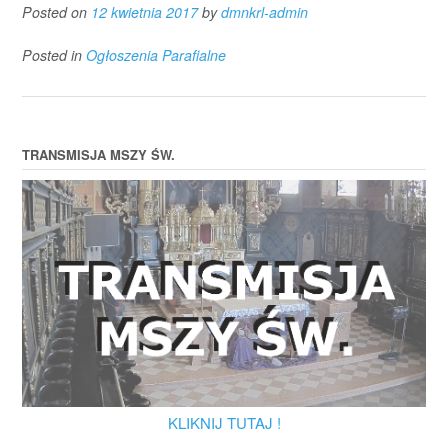
Posted on
12 kwietnia 2017
by
dmnkrl-admin
Posted in
Ogłoszenia Parafialne
TRANSMISJA MSZY ŚW.
KLIKNIJ TUTAJ !