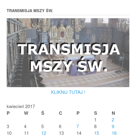
TRANSMISJA MSZY ŚW.
KLIKNIJ TUTAJ !
kwiecień 2017
P
W
Ś
C
P
S
N
1
2
3
4
5
6
7
8
9
10
11
12
13
14
15
16