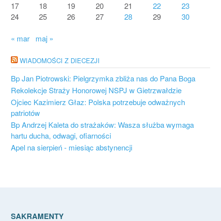
17
18
19
20
21
22
23
24
25
26
27
28
29
30
« mar
maj »
WIADOMOŚCI Z DIECEZJI
Bp Jan Piotrowski: Pielgrzymka zbliża nas do Pana Boga
Rekolekcje Straży Honorowej NSPJ w Gietrzwałdzie
Ojciec Kazimierz Głaz: Polska potrzebuje odważnych
patriotów
Bp Andrzej Kaleta do strażaków: Wasza służba wymaga
hartu ducha, odwagi, ofiarności
Apel na sierpień - miesiąc abstynencji
SAKRAMENTY