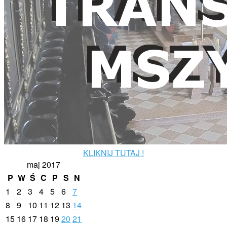
KLIKNIJ TUTAJ !
maj 2017
P
W
Ś
C
P
S
N
1
2
3
4
5
6
7
8
9
10
11
12
13
14
15
16
17
18
19
20
21