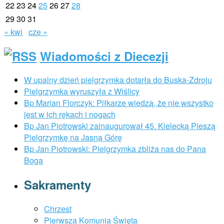
22
23
24
25
26
27
28
29
30
31
« kwi
cze »
Wiadomości z Diecezji
W upalny dzień pielgrzymka dotarła do Buska-Zdroju
Pielgrzymka wyruszyła z Wiślicy
Bp Marian Florczyk: Piłkarze wiedzą, że nie wszystko
jest w ich rękach i nogach
Bp Jan Piotrowski zainaugurował 45. Kielecką Pieszą
Pielgrzymkę na Jasną Górę
Bp Jan Piotrowski: Pielgrzymka zbliża nas do Pana
Boga
Sakramenty
Chrzest
Pierwsza Komunia Święta