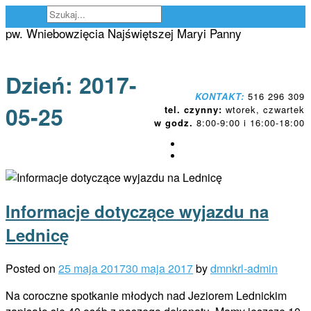
Skip
Parafia Proszowice
to
pw. Wniebowzięcia Najświętszej Maryi Panny
content
Dzień:
2017-
KONTAKT:
516 296 309
05-25
tel. czynny:
wtorek, czwartek
w godz.
8:00-9:00 i 16:00-18:00
Informacje dotyczące wyjazdu na
Lednicę
Posted on
25 maja 2017
30 maja 2017
by
dmnkrl-admin
Na coroczne spotkanie młodych nad Jeziorem Lednickim