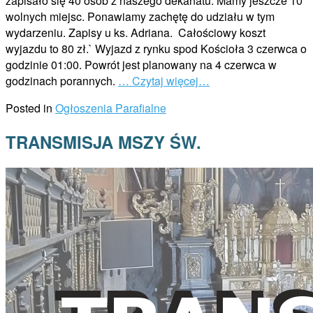
zapisało się 40 osób z naszego dekanatu. Mamy jeszcze 10
wolnych miejsc. Ponawiamy zachętę do udziału w tym
wydarzeniu. Zapisy u ks. Adriana. Całościowy koszt
wyjazdu to 80 zł.` Wyjazd z rynku spod Kościoła 3 czerwca o
godzinie 01:00. Powrót jest planowany na 4 czerwca w
godzinach porannych.
… Czytaj więcej…
Posted in
Ogłoszenia Parafialne
TRANSMISJA MSZY ŚW.