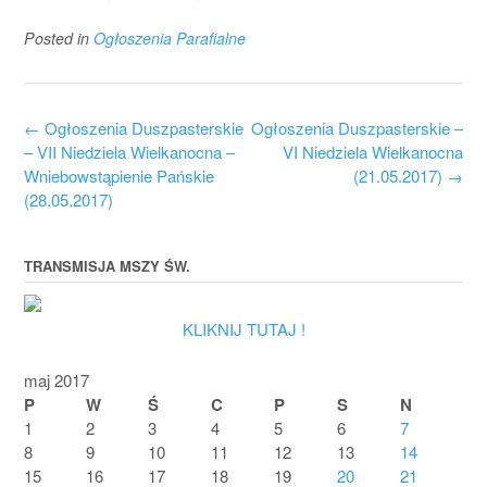
Posted in
Ogłoszenia Parafialne
Post
←
Ogłoszenia Duszpasterskie
Ogłoszenia Duszpasterskie –
navigation
– VII Niedziela Wielkanocna –
VI Niedziela Wielkanocna
Wniebowstąpienie Pańskie
(21.05.2017)
→
(28.05.2017)
TRANSMISJA MSZY ŚW.
KLIKNIJ TUTAJ !
maj 2017
P
W
Ś
C
P
S
N
1
2
3
4
5
6
7
8
9
10
11
12
13
14
15
16
17
18
19
20
21