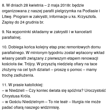
8. W dniach 28 kwietnia – 2 maja 2018r. będzie
organizowana z naszej parafii pielgrzymka na Podlasie i
Litwę. Program w zakrystii, informacje u ks. Krzysztofa.
Zapisy do 24 grudnia br.
9. Na wypominki składamy w zakrystii i w kancelarii
parafialnej.
10. Dobiega końca kolejny etap prac remontowych domu
parafialnego. W minionym tygodniu został wpłacony wkład
własny parafii związany z pierwszym etapem renowacji
kościoła św. Trójcy. W przyszłą niedzielę ofiary na tace
złożymy na cel tych działań – proszę o pomoc – mamy
trochę zadłużenia.
11. W prasie katolickiej:
– w Niedzieli – Czy koniec świata się spóźnia? Uroczystość
Chrystusa Króla.
– w Gościu Niedzielnym – To nie teatr – liturgia nie może
padać ofiarą naszego widzimisię.