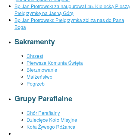
Bp Jan Piotrowski zainaugurował 45. Kielecką Pieszą
Pielgrzymkę na Jasną Górę
Bp Jan Piotrowski: Pielgrzymka zbliża nas do Pana
Boga
Sakramenty
Chrzest
Pierwsza Komunia Święta
Bierzmowanie
Małżeństwo
Pogrzeb
Grupy Parafialne
Chór Parafialny
Dziecięce Koło Misyjne
Koła Żywego Różańca