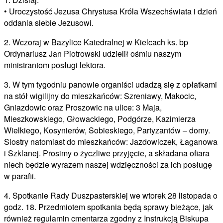
• Uroczystość Jezusa Chrystusa Króla Wszechświata i dzień
oddania siebie Jezusowi.
2. Wczoraj w Bazylice Katedralnej w Kielcach ks. bp
Ordynariusz Jan Piotrowski udzielił ośmiu naszym
ministrantom posługi lektora.
3. W tym tygodniu panowie organiści udadzą się z opłatkami
na stół wigilijny do mieszkańców: Szreniawy, Makocic,
Gniazdowic oraz Proszowic na ulice: 3 Maja,
Mieszkowskiego, Głowackiego, Podgórze, Kazimierza
Wielkiego, Kosynierów, Sobieskiego, Partyzantów – domy.
Siostry natomiast do mieszkańców: Jazdowiczek, Łaganowa
i Szklanej. Prosimy o życzliwe przyjęcie, a składana ofiara
niech będzie wyrazem naszej wdzięczności za ich posługę
w parafii.
4. Spotkanie Rady Duszpasterskiej we wtorek 28 listopada o
godz. 18. Przedmiotem spotkania będą sprawy bieżące, jak
również regulamin cmentarza zgodny z Instrukcją Biskupa