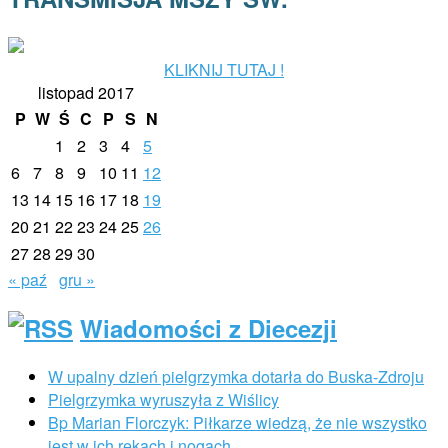
KLIKNIJ TUTAJ !
listopad 2017
P
W
Ś
C
P
S
N
1
2
3
4
5
6
7
8
9
10
11
12
13
14
15
16
17
18
19
20
21
22
23
24
25
26
27
28
29
30
« paź
gru »
Wiadomości z Diecezji
W upalny dzień pielgrzymka dotarła do Buska-Zdroju
Pielgrzymka wyruszyła z Wiślicy
Bp Marian Florczyk: Piłkarze wiedzą, że nie wszystko
jest w ich rękach i nogach