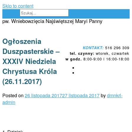
Skip to content
Parafia Proszowice
pw. Wniebowzięcia Najświętszej Maryi Panny
Ogłoszenia
KONTAKT:
516 296 309
Duszpasterskie –
tel. czynny:
wtorek, czwartek
XXXIV Niedziela
w godz.
8:00-9:00 i 16:00-18:00
Chrystusa Króla
(26.11.2017)
Posted on
26 listopada 2017
27 listopada 2017
by
dmnkrl-
admin
1. Dzisiaj: