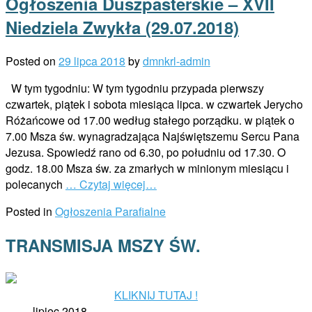
Ogłoszenia Duszpasterskie – XVII
Niedziela Zwykła (29.07.2018)
Posted on
29 lipca 2018
by
dmnkrl-admin
W tym tygodniu: W tym tygodniu przypada pierwszy
czwartek, piątek i sobota miesiąca lipca. w czwartek Jerycho
Różańcowe od 17.00 według stałego porządku. w piątek o
7.00 Msza św. wynagradzająca Najświętszemu Sercu Pana
Jezusa. Spowiedź rano od 6.30, po południu od 17.30. O
godz. 18.00 Msza św. za zmarłych w minionym miesiącu i
polecanych
… Czytaj więcej…
Posted in
Ogłoszenia Parafialne
TRANSMISJA MSZY ŚW.
KLIKNIJ TUTAJ !
lipiec 2018