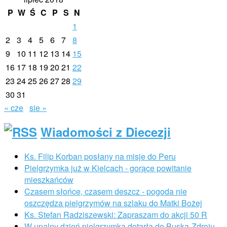
P
W
Ś
C
P
S
N
1
2
3
4
5
6
7
8
9
10
11
12
13
14
15
16
17
18
19
20
21
22
23
24
25
26
27
28
29
30
31
« cze
sie »
Wiadomości z Diecezji
Ks. Filip Korban posłany na misje do Peru
Pielgrzymka już w Kielcach - gorące powitanie
mieszkańców
Czasem słońce, czasem deszcz - pogoda nie
oszczędza pielgrzymów na szlaku do Matki Bożej
Ks. Stefan Radziszewski: Zapraszam do akcji 50 R
W upalny dzień pielgrzymka dotarła do Buska-Zdroju