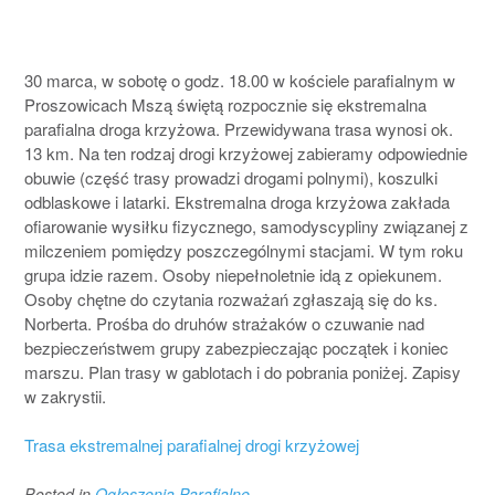
30 marca, w sobotę o godz. 18.00 w kościele parafialnym w
Proszowicach Mszą świętą rozpocznie się ekstremalna
parafialna droga krzyżowa. Przewidywana trasa wynosi ok.
13 km. Na ten rodzaj drogi krzyżowej zabieramy odpowiednie
obuwie (część trasy prowadzi drogami polnymi), koszulki
odblaskowe i latarki. Ekstremalna droga krzyżowa zakłada
ofiarowanie wysiłku fizycznego, samodyscypliny związanej z
milczeniem pomiędzy poszczególnymi stacjami. W tym roku
grupa idzie razem. Osoby niepełnoletnie idą z opiekunem.
Osoby chętne do czytania rozważań zgłaszają się do ks.
Norberta. Prośba do druhów strażaków o czuwanie nad
bezpieczeństwem grupy zabezpieczając początek i koniec
marszu. Plan trasy w gablotach i do pobrania poniżej. Zapisy
w zakrystii.
Trasa ekstremalnej parafialnej drogi krzyżowej
Posted in
Ogłoszenia Parafialne