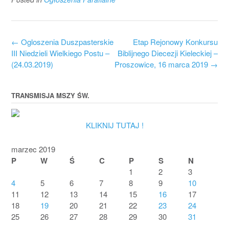
Post
←
Ogloszenia Duszpasterskie
Etap Rejonowy Konkursu
navigation
III Niedzieli Wielkiego Postu –
Biblijnego Diecezji Kieleckiej –
(24.03.2019)
Proszowice, 16 marca 2019
→
TRANSMISJA MSZY ŚW.
KLIKNIJ TUTAJ !
marzec 2019
P
W
Ś
C
P
S
N
1
2
3
4
5
6
7
8
9
10
11
12
13
14
15
16
17
18
19
20
21
22
23
24
25
26
27
28
29
30
31