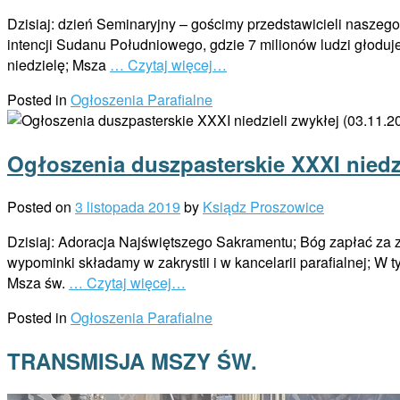
Dzisiaj: dzień Seminaryjny – gościmy przedstawicieli nasze
intencji Sudanu Południowego, gdzie 7 milionów ludzi głoduje,
niedzielę; Msza
… Czytaj więcej…
Posted in
Ogłoszenia Parafialne
Ogłoszenia duszpasterskie XXXI niedzi
Posted on
3 listopada 2019
by
Ksiądz Proszowice
Dzisiaj: Adoracja Najświętszego Sakramentu; Bóg zapłać za zł
wypominki składamy w zakrystii i w kancelarii parafialnej; W
Msza św.
… Czytaj więcej…
Posted in
Ogłoszenia Parafialne
TRANSMISJA MSZY ŚW.