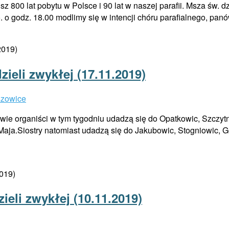
 800 lat pobytu w Polsce i 90 lat w naszej parafii. Msza św. d
 o godz. 18.00 modlimy się w intencji chóru parafialnego, panów
ieli zwykłej (17.11.2019)
szowice
anowie organiści w tym tygodniu udadzą się do Opatkowic, Szczy
3 Maja.Siostry natomiast udadzą się do Jakubowic, Stogniowic, G
ieli zwykłej (10.11.2019)