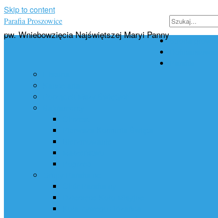
Skip to content
Parafia Proszowice
pw. Wniebowzięcia Najświętszej Maryi Panny
Strona główn
Dofinansowan
Parafia
Historia
Kancelaria
Porządek Mszy Świętych
Sakramenty
Chrzest
Pierwsza Komunia Święta
Bierzmowanie
Małżeństwo
Pogrzeb
Grupy Parafialne
Chór Parafialny
Dziecięce Koło Misyjne
Koła Żywego Różańca