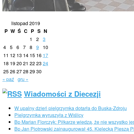
listopad 2019
P
W
Ś
C
P
S
N
1
2
3
4
5
6
7
8
9
10
11
12
13
14
15
16
17
18
19
20
21
22
23
24
25
26
27
28
29
30
« paź
gru »
Wiadomości z Diecezji
W upalny dzień pielgrzymka dotarła do Buska-Zdroju
Pielgrzymka wyruszyła z Wiślicy
Bp Marian Florczyk: Piłkarze wiedzą, że nie wszystko je
Bp Jan Piotrowski zainaugurował 45. Kielecką Pieszą 