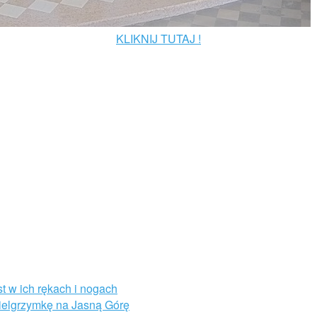
KLIKNIJ TUTAJ !
st w ich rękach i nogach
Pielgrzymkę na Jasną Górę