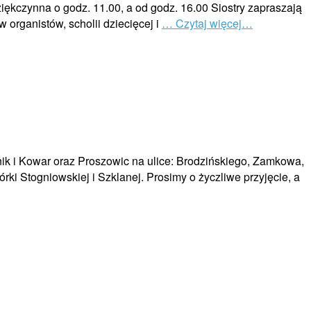
ziękczynna o godz. 11.00, a od godz. 16.00 Siostry zapraszają
 organistów, scholii dziecięcej i
… Czytaj więcej…
tnik i Kowar oraz Proszowic na ulice: Brodzińskiego, Zamkowa,
órki Stogniowskiej i Szklanej. Prosimy o życzliwe przyjęcie, a