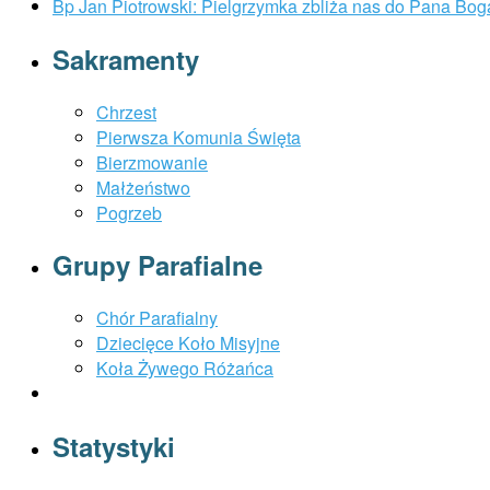
Bp Jan Piotrowski: Pielgrzymka zbliża nas do Pana Bog
Sakramenty
Chrzest
Pierwsza Komunia Święta
Bierzmowanie
Małżeństwo
Pogrzeb
Grupy Parafialne
Chór Parafialny
Dziecięce Koło Misyjne
Koła Żywego Różańca
Statystyki