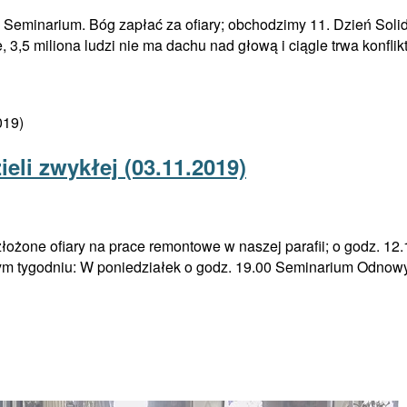
go Seminarium. Bóg zapłać za ofiary; obchodzimy 11. Dzień So
 3,5 miliona ludzi nie ma dachu nad głową i ciągle trwa konfli
eli zwykłej (03.11.2019)
ożone ofiary na prace remontowe w naszej parafii; o godz. 12.1
 tym tygodniu: W poniedziałek o godz. 19.00 Seminarium Odnowy