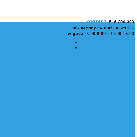
KONTAKT:
516 296 309
tel. czynny:
wtorek, czwartek
ospodarki Wodnej
w godz.
8:00-9:00 i 16:00-18:00