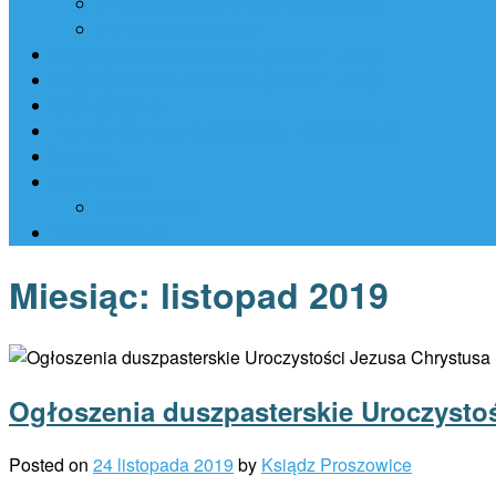
Siostry Kanoniczki Ducha Świętego
Polityka prywatności
Zagospodarowanie terenu plebanii – etap I
Zagospodarowanie terenu plebanii – etap II
Duszpasterze
Intencje Mszalne (03.08.2026 – 09.08.2026)
Kontakt
CMENTARZ
GROBONET
TRANSMISJA
Miesiąc:
listopad 2019
Ogłoszenia duszpasterskie Uroczystoś
Posted on
24 listopada 2019
by
Ksiądz Proszowice