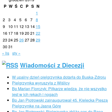
P
W
Ś
C
P
S
N
1
2
3
4
5
6
7
8
9
10
11
12
13
14
15
16
17
18
19
20
21
22
23
24
25
26
27
28
29
30
31
« lis
sty »
Wiadomości z Diecezji
W upalny dzień pielgrzymka dotarła do Buska-Zdroju
Pielgrzymka wyruszyła z Wiślicy
Bp Marian Florczyk: Piłkarze wiedzą, że nie wszystko
jest w ich rękach i nogach
Bp Jan Piotrowski zainaugurował 45. Kielecką Pieszą
Pielgrzymkę na Jasną Górę
Bp Jan Piotrowski: Pielgrzymka zbliża nas do Pana