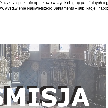
ji i Ojczyzny; spotkanie opłatkowe wszystkich grup parafialnych
św. wystawienie Najświętszego Sakramentu – suplikacje i nab