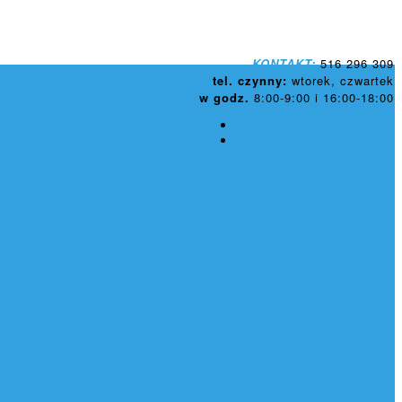
KONTAKT:
516 296 309
tel. czynny:
wtorek, czwartek
ospodarki Wodnej
w godz.
8:00-9:00 i 16:00-18:00