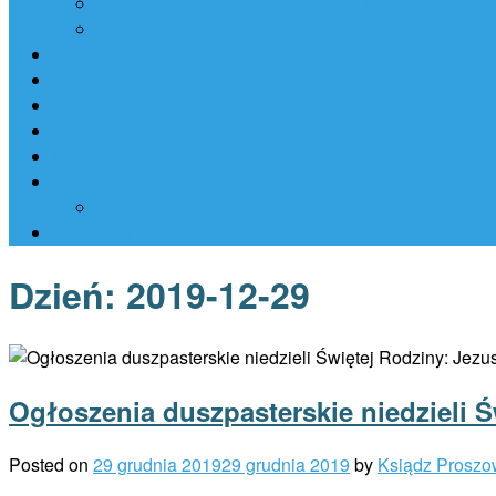
Siostry Kanoniczki Ducha Świętego
Polityka prywatności
Zagospodarowanie terenu plebanii – etap I
Zagospodarowanie terenu plebanii – etap II
Duszpasterze
Intencje Mszalne (10.08.2026 – 16.08.2026)
Kontakt
CMENTARZ
GROBONET
TRANSMISJA
Dzień:
2019-12-29
Ogłoszenia duszpasterskie niedzieli Św
Posted on
29 grudnia 2019
29 grudnia 2019
by
Ksiądz Proszo