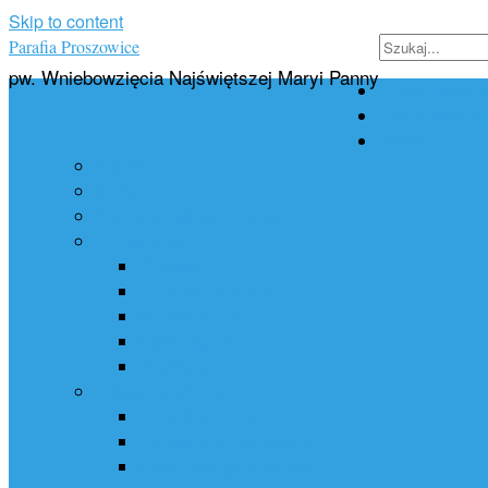
Skip to content
Parafia Proszowice
pw. Wniebowzięcia Najświętszej Maryi Panny
Strona główn
Dofinansowan
Parafia
Historia
Kancelaria
Porządek Mszy Świętych
Sakramenty
Chrzest
Pierwsza Komunia Święta
Bierzmowanie
Małżeństwo
Pogrzeb
Grupy Parafialne
Chór Parafialny
Dziecięce Koło Misyjne
Koła Żywego Różańca