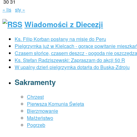
30
31
« lis
sty »
Wiadomości z Diecezji
Ks. Filip Korban posłany na misje do Peru
Pielgrzymka już w Kielcach - gorące powitanie mieszk
Czasem słońce, czasem deszcz - pogoda nie oszczędza 
Ks. Stefan Radziszewski: Zapraszam do akcji 50 R
W upalny dzień pielgrzymka dotarła do Buska-Zdroju
Sakramenty
Chrzest
Pierwsza Komunia Święta
Bierzmowanie
Małżeństwo
Pogrzeb