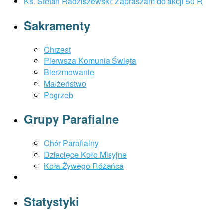
Ks. Stefan Radziszewski: Zapraszam do akcji 50 R
Sakramenty
Chrzest
Pierwsza Komunia Święta
Bierzmowanie
Małżeństwo
Pogrzeb
Grupy Parafialne
Chór Parafialny
Dziecięce Koło Misyjne
Koła Żywego Różańca
Statystyki