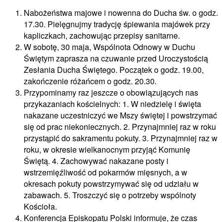
Nabożeństwa majowe i nowenna do Ducha św. o godz.
17.30. Pielęgnujmy tradycję śpiewania majówek przy
kapliczkach, zachowując przepisy sanitarne.
W sobotę, 30 maja, Wspólnota Odnowy w Duchu
Świętym zaprasza na czuwanie przed Uroczystością
Zesłania Ducha Świętego. Początek o godz. 19.00,
zakończenie różańcem o godz. 20.30.
Przypominamy raz jeszcze o obowiązujących nas
przykazaniach kościelnych: 1. W niedzielę i święta
nakazane uczestniczyć we Mszy świętej i powstrzymać
się od prac niekoniecznych. 2. Przynajmniej raz w roku
przystąpić do sakramentu pokuty. 3. Przynajmniej raz w
roku, w okresie wielkanocnym przyjąć Komunię
Świętą. 4. Zachowywać nakazane posty i
wstrzemięźliwość od pokarmów mięsnych, a w
okresach pokuty powstrzymywać się od udziału w
zabawach. 5. Troszczyć się o potrzeby wspólnoty
Kościoła.
Konferencja Episkopatu Polski informuje, że czas