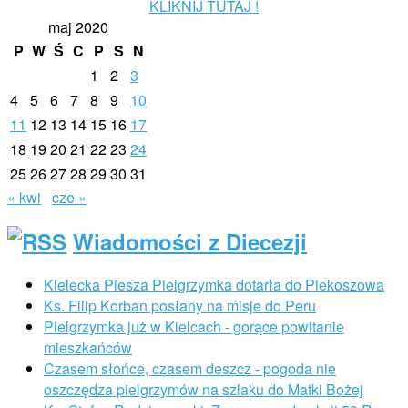
KLIKNIJ TUTAJ !
maj 2020
P
W
Ś
C
P
S
N
1
2
3
4
5
6
7
8
9
10
11
12
13
14
15
16
17
18
19
20
21
22
23
24
25
26
27
28
29
30
31
« kwi
cze »
Wiadomości z Diecezji
Kielecka Piesza Pielgrzymka dotarła do Piekoszowa
Ks. Filip Korban posłany na misje do Peru
Pielgrzymka już w Kielcach - gorące powitanie
mieszkańców
Czasem słońce, czasem deszcz - pogoda nie
oszczędza pielgrzymów na szlaku do Matki Bożej