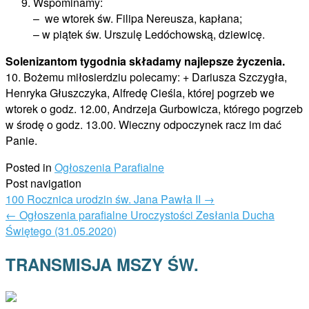
Wspominamy:
– we wtorek św. Filipa Nereusza, kapłana;
– w piątek św. Urszulę Ledóchowską, dziewicę.
Solenizantom tygodnia składamy najlepsze życzenia.
10. Bożemu miłosierdziu polecamy: + Dariusza Szczygła,
Henryka Głuszczyka, Alfredę Cieśla, której pogrzeb we
wtorek o godz. 12.00, Andrzeja Gurbowicza, którego pogrzeb
w środę o godz. 13.00. Wieczny odpoczynek racz im dać
Panie.
Posted in
Ogłoszenia Parafialne
Post navigation
100 Rocznica urodzin św. Jana Pawła II
→
←
Ogłoszenia parafialne Uroczystości Zesłania Ducha
Świętego (31.05.2020)
TRANSMISJA MSZY ŚW.