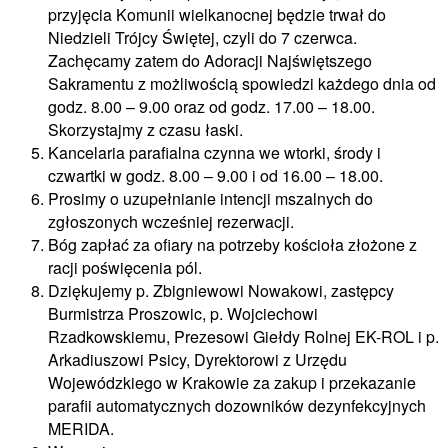
przyjęcia Komunii wielkanocnej będzie trwał do
Niedzieli Trójcy Świętej, czyli do 7 czerwca.
Zachęcamy zatem do Adoracji Najświętszego
Sakramentu z możliwością spowiedzi każdego dnia od
godz. 8.00 – 9.00 oraz od godz. 17.00 – 18.00.
Skorzystajmy z czasu łaski.
Kancelaria parafialna czynna we wtorki, środy i
czwartki w godz. 8.00 – 9.00 i od 16.00 – 18.00.
Prosimy o uzupełnianie intencji mszalnych do
zgłoszonych wcześniej rezerwacji.
Bóg zapłać za ofiary na potrzeby kościoła złożone z
racji poświęcenia pól.
Dziękujemy p. Zbigniewowi Nowakowi, zastępcy
Burmistrza Proszowic, p. Wojciechowi
Rzadkowskiemu, Prezesowi Giełdy Rolnej EK-ROL i p.
Arkadiuszowi Psicy, Dyrektorowi z Urzędu
Wojewódzkiego w Krakowie za zakup i przekazanie
parafii automatycznych dozowników dezynfekcyjnych
MERIDA.