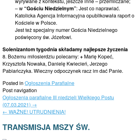
wyrywane z kontekstu, jeszcze inne – przemilczane;
– w
“Gościu Niedzielnym”
: Jest co naprawiać.
Katolicka Agencja Informacyjna opublikowała raport o
Kościele w Polsce.
Jest też specjalny numer Gościa Niedzielnego
poświęcony św. Józefowi.
Solenizantom tygodnia składamy najlepsze życzenia
8. Bożemu miłosierdziu polecamy:
+
Marię Kopeć,
Krzysztofa Nowaka, Danielę Kwiecień, Jerzego
Pabiańczyka. Wieczny odpoczynek racz im dać Panie.
Posted in
Ogłoszenia Parafialne
Post navigation
Ogłoszenia parafialne III niedzieli Wielkiego Postu
(07.03.2021)
→
←
WAŻNE! UTRUDNIENIA!
TRANSMISJA MSZY ŚW.