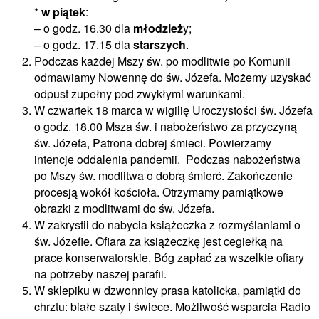
*
w piątek
:
– o godz. 16.30 dla
młodzież
y;
– o godz. 17.15 dla
starszych
.
Podczas każdej Mszy św. po modlitwie po Komunii
odmawiamy Nowennę do św. Józefa. Możemy uzyskać
odpust zupełny pod zwykłymi warunkami.
W czwartek 18 marca w wigilię Uroczystości św. Józefa
o godz. 18.00 Msza św. i nabożeństwo za przyczyną
św. Józefa, Patrona dobrej śmieci. Powierzamy
intencje oddalenia pandemii. Podczas nabożeństwa
po Mszy św. modlitwa o dobrą śmierć. Zakończenie
procesją wokół kościoła. Otrzymamy pamiątkowe
obrazki z modlitwami do św. Józefa.
W zakrystii do nabycia książeczka z rozmyślaniami o
św. Józefie. Ofiara za książeczkę jest cegiełką na
prace konserwatorskie. Bóg zapłać za wszelkie ofiary
na potrzeby naszej parafii.
W sklepiku w dzwonnicy prasa katolicka, pamiątki do
chrztu: białe szaty i świece. Możliwość wsparcia Radio