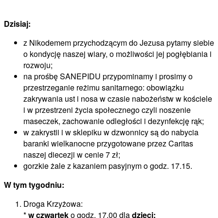
Dzisiaj:
z Nikodemem przychodzącym do Jezusa pytamy siebie
o kondycję naszej wiary, o możliwości jej pogłębiania i
rozwoju;
na prośbę SANEPIDU przypominamy i prosimy o
przestrzeganie reżimu sanitarnego: obowiązku
zakrywania ust i nosa w czasie nabożeństw w kościele
i w przestrzeni życia społecznego czyli noszenie
maseczek, zachowanie odległości i dezynfekcję rąk;
w zakrystii i w sklepiku w dzwonnicy są do nabycia
baranki wielkanocne przygotowane przez Caritas
naszej diecezji w cenie 7 zł;
gorzkie żale z kazaniem pasyjnym o godz. 17.15.
W tym tygodniu:
Droga Krzyżowa:
*
w czwartek
o godz. 17.00 dla
dzieci;