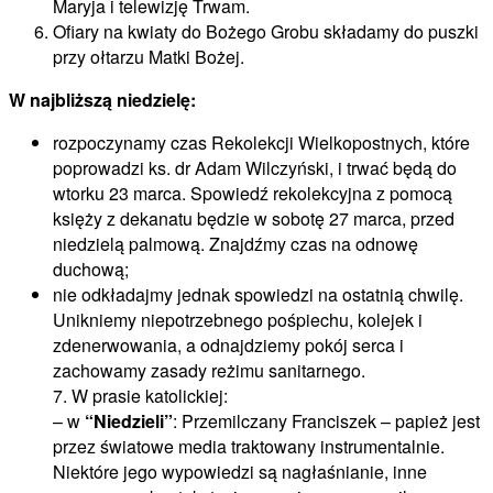
Maryja i telewizję Trwam.
Ofiary na kwiaty do Bożego Grobu składamy do puszki
przy ołtarzu Matki Bożej.
W najbliższą niedzielę:
rozpoczynamy czas Rekolekcji Wielkopostnych, które
poprowadzi ks. dr Adam Wilczyński, i trwać będą do
wtorku 23 marca. Spowiedź rekolekcyjna z pomocą
księży z dekanatu będzie w sobotę 27 marca, przed
niedzielą palmową. Znajdźmy czas na odnowę
duchową;
nie odkładajmy jednak spowiedzi na ostatnią chwilę.
Unikniemy niepotrzebnego pośpiechu, kolejek i
zdenerwowania, a odnajdziemy pokój serca i
zachowamy zasady reżimu sanitarnego.
7. W prasie katolickiej:
– w
“Niedzieli”
: Przemilczany Franciszek – papież jest
przez światowe media traktowany instrumentalnie.
Niektóre jego wypowiedzi są nagłaśnianie, inne