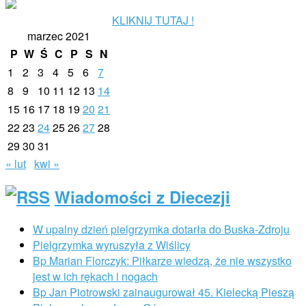
KLIKNIJ TUTAJ !
marzec 2021
P
W
Ś
C
P
S
N
1
2
3
4
5
6
7
8
9
10
11
12
13
14
15
16
17
18
19
20
21
22
23
24
25
26
27
28
29
30
31
« lut
kwi »
Wiadomości z Diecezji
W upalny dzień pielgrzymka dotarła do Buska-Zdroju
Pielgrzymka wyruszyła z Wiślicy
Bp Marian Florczyk: Piłkarze wiedzą, że nie wszystko
jest w ich rękach i nogach
Bp Jan Piotrowski zainaugurował 45. Kielecką Pieszą