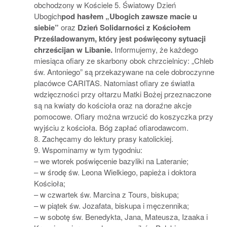
obchodzony w Kościele 5. Światowy Dzień
Ubogich
pod hasłem „Ubogich zawsze macie u
siebie”
oraz
Dzień Solidarności z Kościołem
Prześladowanym, który jest poświęcony sytuacji
chrześcijan w Libanie.
Informujemy, że każdego
miesiąca ofiary ze skarbony obok chrzcielnicy: „Chleb
św. Antoniego” są przekazywane na cele dobroczynne
placówce CARITAS. Natomiast ofiary ze światła
wdzięczności przy ołtarzu Matki Bożej przeznaczone
są na kwiaty do kościoła oraz na doraźne akcje
pomocowe. Ofiary można wrzucić do koszyczka przy
wyjściu z kościoła. Bóg zapłać ofiarodawcom.
8. Zachęcamy do lektury prasy katolickiej.
9. Wspominamy w tym tygodniu:
– we wtorek poświęcenie bazyliki na Lateranie;
– w środę św. Leona Wielkiego, papieża i doktora
Kościoła;
– w czwartek św. Marcina z Tours, biskupa;
– w piątek św. Jozafata, biskupa i męczennika;
– w sobotę św. Benedykta, Jana, Mateusza, Izaaka i