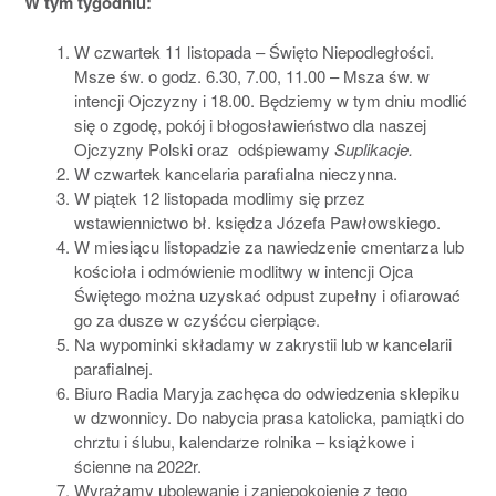
W tym tygodniu:
W czwartek 11 listopada – Święto Niepodległości.
Msze św. o godz. 6.30, 7.00, 11.00 – Msza św. w
intencji Ojczyzny i 18.00. Będziemy w tym dniu modlić
się o zgodę, pokój i błogosławieństwo dla naszej
Ojczyzny Polski oraz odśpiewamy
Suplikacje.
W czwartek kancelaria parafialna nieczynna.
W piątek 12 listopada modlimy się przez
wstawiennictwo bł. księdza Józefa Pawłowskiego.
W miesiącu listopadzie za nawiedzenie cmentarza lub
kościoła i odmówienie modlitwy w intencji Ojca
Świętego można uzyskać odpust zupełny i ofiarować
go za dusze w czyśćcu cierpiące.
Na wypominki składamy w zakrystii lub w kancelarii
parafialnej.
Biuro Radia Maryja zachęca do odwiedzenia sklepiku
w dzwonnicy. Do nabycia prasa katolicka, pamiątki do
chrztu i ślubu, kalendarze rolnika – książkowe i
ścienne na 2022r.
Wyrażamy ubolewanie i zaniepokojenie z tego