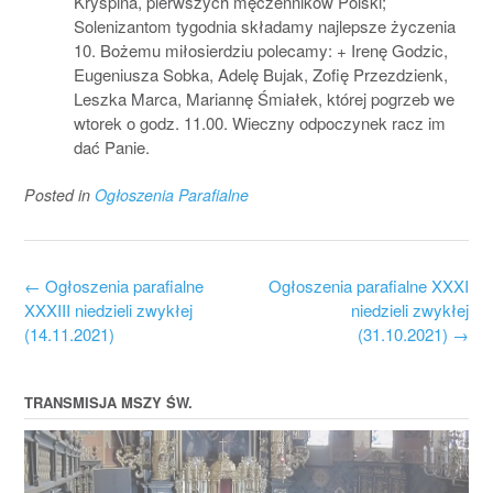
Kryspina, pierwszych męczenników Polski;
Solenizantom tygodnia składamy najlepsze życzenia
10. Bożemu miłosierdziu polecamy: + Irenę Godzic,
Eugeniusza Sobka, Adelę Bujak, Zofię Przezdzienk,
Leszka Marca, Mariannę Śmiałek, której pogrzeb we
wtorek o godz. 11.00. Wieczny odpoczynek racz im
dać Panie.
Posted in
Ogłoszenia Parafialne
Post
←
Ogłoszenia parafialne
Ogłoszenia parafialne XXXI
navigation
XXXIII niedzieli zwykłej
niedzieli zwykłej
(14.11.2021)
(31.10.2021)
→
TRANSMISJA MSZY ŚW.