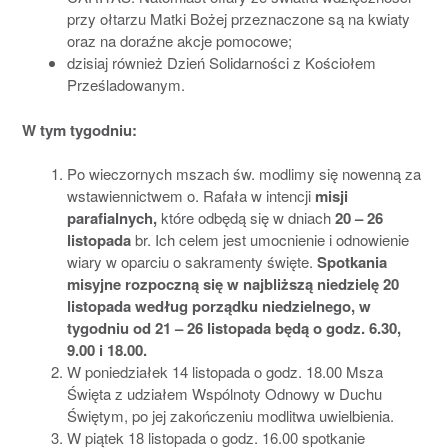
przy ołtarzu Matki Bożej przeznaczone są na kwiaty
oraz na doraźne akcje pomocowe;
dzisiaj również Dzień Solidarności z Kościołem
Prześladowanym.
W tym tygodniu:
Po wieczornych mszach św. modlimy się nowenną za
wstawiennictwem o. Rafała w intencji
misji
parafialnych,
które odbędą się w dniach
20 – 26
listopada
br. Ich celem jest umocnienie i odnowienie
wiary w oparciu o sakramenty święte.
Spotkania
misyjne rozpoczną się
w najbliższą niedzielę 20
listopada według porządku niedzielnego, w
tygodniu od 21 – 26 listopada będą o godz. 6.30,
9.00 i 18.00.
W poniedziałek 14 listopada o godz. 18.00 Msza
Święta z udziałem Wspólnoty Odnowy w Duchu
Świętym, po jej zakończeniu modlitwa uwielbienia.
W piątek 18 listopada o godz. 16.00 spotkanie