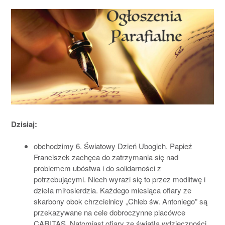
Dzisiaj:
obchodzimy 6. Światowy Dzień Ubogich. Papież
Franciszek zachęca do zatrzymania się nad
problemem ubóstwa i do solidarności z
potrzebującymi. Niech wyrazi się to przez modlitwę i
dzieła miłosierdzia. Każdego miesiąca ofiary ze
skarbony obok chrzcielnicy „Chleb św. Antoniego” są
przekazywane na cele dobroczynne placówce
CARITAS. Natomiast ofiary ze światła wdzięczności