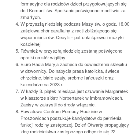
formacyjne dla rodziców dzieci przygotowujących się
do I Komunii św. Spotkanie poświęcone modlitwie za
zmarłych.
W przyszłą niedzielę podczas Mszy św. o godz. 18.00
zaśpiewa chór parafialny z racji zbliżającego się
wspomnienia św. Cecylii – patronki śpiewu i muzyki
kościelnej.
Również w przyszłą niedzielę zostaną poświęcone
opłatki na stół wigilijny.
Biuro Radia Maryja zachęca do odwiedzenia sklepiku
w dzwonnicy. Do nabycia prasa katolicka, świece
chrzcielne, białe szaty, srebrne łańcuszki oraz
kalendarze na 2023 r.
W każdy 3. piątek miesiąca jest czuwanie Margaretek
w klasztorze sióstr Norbertanek w Imbramowicach.
Zapisy w zakrystii do środy włącznie.
Powiatowe Centrum Pomocy Rodzinie w
Proszowicach poszukuje kandydatów do pełnienia
funkcji rodziny zastępczej. Dzień Otwarty propagujący
ideę rodzicielstwa zastępczego odbędzie się 22