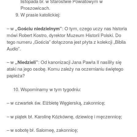
listopada br. w Starostwie Powiatowym w
Proszowicach.
W prasie katolickiej:
– w
„Gościu niedzielnym”
: O tym, czego uczy nas historia
mówi Robert Kostro, dyrektor Muzeum Historii Polski. Do
tego numeru „Gościa” dołączona jest płyta z kolekcji „Biblia
Audio”.
– w
„Niedzieli”
: Od kanonizacji Jana Pawła II nasiliły się
ataki na jego osobę. Komu zależy na oczernianiu świętego
papieża?
Wspominamy w tym tygodniu:
– w czwartek św. Elżbietę Węgierską, zakonnicę;
– w piątek bł. Karolinę Kózkównę, dziewicę i męczennicę;
– w sobotę bł. Salomeę, zakonnicę;