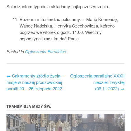
Solenizantom tygodnia składamy najlepsze życzenia
.
Bożemu miłosierdziu polecamy: + Marię Komendę,
Wandę Nadolską, Henryka Czechowicza, którego
pogrzeb we wtorek o godz. 11.00. Wieczny
odpoczynek racz im dać Panie.
Posted in
Ogłoszenia Parafialne
Post
←
Sakramenty źródło życia –
Ogłoszenia parafialne XXXII
navigation
misje w naszej proszowickiej
niedzieli zwykłej
parafii 20 – 26 listopada 2022
(06.11.2022)
→
TRANSMISJA MSZY ŚW.