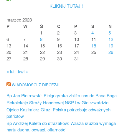
KLIKNIJ TUTAJ !
marzec 2023
P
W
Ś
C
P
S
N
1
2
3
4
5
6
7
8
9
10
11
12
13
14
15
16
17
18
19
20
21
22
23
24
25
26
27
28
29
30
31
« lut
kwi »
WIADOMOŚCI Z DIECEZJI
Bp Jan Piotrowski: Pielgrzymka zbliża nas do Pana Boga
Rekolekcje Straży Honorowej NSPJ w Gietrzwałdzie
Ojciec Kazimierz Głaz: Polska potrzebuje odważnych
patriotów
Bp Andrzej Kaleta do strażaków: Wasza służba wymaga
hartu ducha, odwagi, ofiarności