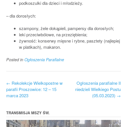
podkoszulki dla dzieci i młodzieży.
– dla dorosłych:
szampony, żele dokąpieli, pampersy dla dorosłych;
leki przeciwbólowe, na przeziębienia;
żywność: konserwy mięsne i rybne, pasztety (najlepiej
w platikach), makaron.
Posted in
Ogłoszenia Parafialne
Post
←
Rekolekcje Wielkopostne w
Ogłoszenia parafialne II
navigation
parafii Proszowice: 12 – 15
niedzieli Wielkiego Postu
marca 2023
(05.03.2023)
→
TRANSMISJA MSZY ŚW.