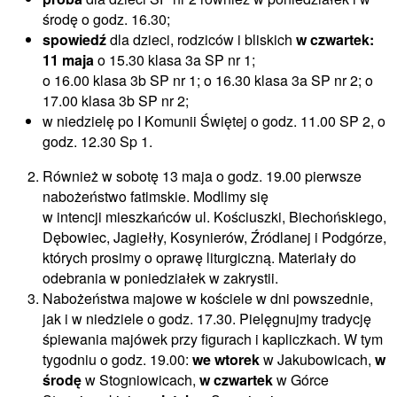
środę o godz. 16.30;
spowiedź
dla dzieci, rodziców i bliskich
w czwartek:
11 maja
o 15.30 klasa 3a SP nr 1;
o 16.00 klasa 3b SP nr 1; o 16.30 klasa 3a SP nr 2; o
17.00 klasa 3b SP nr 2;
w niedzielę po I Komunii Świętej o godz. 11.00 SP 2, o
godz. 12.30 Sp 1.
Również w sobotę 13 maja o godz. 19.00 pierwsze
nabożeństwo fatimskie. Modlimy się
w intencji mieszkańców ul. Kościuszki, Biechońskiego,
Dębowiec, Jagiełły, Kosynierów, Źródlanej i Podgórze,
których prosimy o oprawę liturgiczną. Materiały do
odebrania w poniedziałek w zakrystii.
Nabożeństwa majowe w kościele w dni powszednie,
jak i w niedziele o godz. 17.30. Pielęgnujmy tradycję
śpiewania majówek przy figurach i kapliczkach. W tym
tygodniu o godz. 19.00:
we wtorek
w Jakubowicach,
w
środę
w Stogniowicach,
w czwartek
w Górce