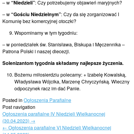
– w
“Niedzieli”
: Czy potrzebujemy objawień maryjnych?
– w
“Gościu Niedzielnym”
: Czy da się zorganizować I
Komunię bez komercyjnej otoczki?
Wspominamy w tym tygodniu:
– w poniedziałek św. Stanisława, Biskupa i Męczennika –
Patrona Polski i naszej diecezji.
Solenizantom tygodnia składamy najlepsze życzenia
.
Bożemu miłosierdziu polecamy: + Izabelę Kowalską,
Władysława Wójcika, Marzenę Chryczyńską. Wieczny
odpoczynek racz im dać Panie.
Posted in
Ogłoszenia Parafialne
Post navigation
Ogłoszenia parafialne IV Niedzieli Wielkanocnej
(30.04.2023)
→
←
Ogłoszenia parafialne VI Niedzieli Wielkanocnej