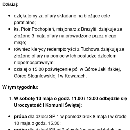
Dzisiaj:
dziękujemy za ofiary składane na bieżące cele
parafialne;
ks. Piotr Pochopień, misjonarz z Brazylii, dziękuje za
złożone 3 maja ofiary na prowadzone przez niego
misje;
również klerycy redemptoryści z Tuchowa dziękują za
złożone ofiary na pomoc w ich posłudze dzieciom
niepełnosprawnym;
dzisiaj o 15.00 poświęcenie pól w Górce Jaklińskiej,
Górce Stogniowskiej i w Kowarach.
W tym tygodniu:
W sobotę 13 maja o godz. 11.00 i 13.00 odbędzie się
Uroczystość I Komunii Świętej:
próba
dla dzieci SP 1 w poniedziałek 8 maja i w środę
10 maja o godz. 15.30;
próba
dla dzieci SP nr 2 również w poniedziałek i w