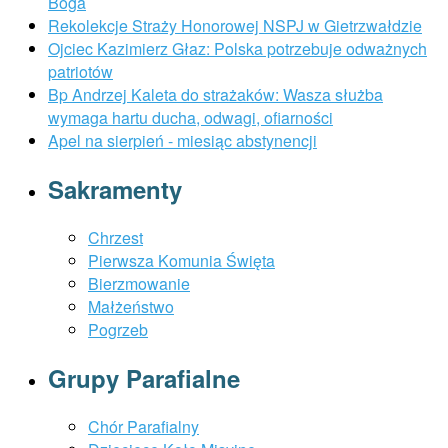
Boga
Rekolekcje Straży Honorowej NSPJ w Gietrzwałdzie
Ojciec Kazimierz Głaz: Polska potrzebuje odważnych
patriotów
Bp Andrzej Kaleta do strażaków: Wasza służba
wymaga hartu ducha, odwagi, ofiarności
Apel na sierpień - miesiąc abstynencji
Sakramenty
Chrzest
Pierwsza Komunia Święta
Bierzmowanie
Małżeństwo
Pogrzeb
Grupy Parafialne
Chór Parafialny