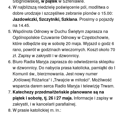
Stogniowskiej
, w piątek
w Szreniawie.
W najbliższą niedzielę poświęcenie pól, modlitwa o
dobre urodzaje i szczęśliwe zebranie plonów o 15.00:
Jazdowiczki, Szczytniki, Szklana
. Prosimy o pojazdy
na 14.45.
Wspólnota Odnowy w Duchu Świętym zaprasza na
Ogólnopolskie Czuwanie Odnowy w Częstochowie,
które odbędzie się w sobotę 20 maja. Wyjazd o godz 6
rano, powrót w godzinach wieczornych. Koszt około 70
zł. Zapisy w zakrystii i w dzwonnicy.
Biuro Radia Maryja zaprasza do odwiedzenia sklepiku
w dzwonnicy. Do nabycia prasa katolicka, pamiątki do I
Komunii św., bierzmowania. Jest nowy numer
„Królowej Różańca” i „Trwajcie w miłości”. Możliwość
wsparcia darem serca Radio Maryja i telewizję Trwam.
Katechezy przedmałżeńskie planowane są na
piątek i sobotę, tj. 26 i 27 maja.
Informacje i zapisy w
zakrystii, i w kancelarii parafialnej.
W prasie katolickiej m. in.: