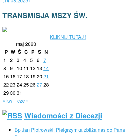
(14.05.2023)
TRANSMISJA MSZY ŚW.
KLIKNIJ TUTAJ !
maj 2023
P
W
Ś
C
P
S
N
1
2
3
4
5
6
7
8
9
10
11
12
13
14
15
16
17
18
19
20
21
22
23
24
25
26
27
28
29
30
31
« kwi
cze »
Wiadomości z Diecezji
Bp Jan Piotrowski: Pielgrzymka zbliża nas do Pana