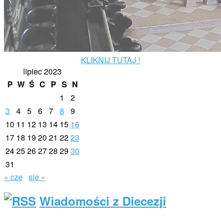
KLIKNIJ TUTAJ !
lipiec 2023
P
W
Ś
C
P
S
N
1
2
3
4
5
6
7
8
9
10
11
12
13
14
15
16
17
18
19
20
21
22
23
24
25
26
27
28
29
30
31
« cze
sie »
Wiadomości z Diecezji