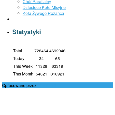
Chór Parafialny
Dziecięce Koło Misyjne
Koła Żywego Różańca
Statystyki
Total
728464
4692946
Today
34
65
This Week
11328
63319
This Month
54621
318921
Opracowane przez:
Damian Król