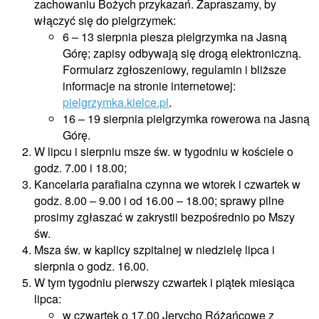
zachowaniu Bożych przykazań. Zapraszamy, by
włączyć się do pielgrzymek:
6 – 13 sierpnia piesza pielgrzymka na Jasną
Górę; zapisy odbywają się drogą elektroniczną.
Formularz zgłoszeniowy, regulamin i bliższe
informacje na stronie internetowej:
pielgrzymka.kielce.pl
.
16 – 19 sierpnia pielgrzymka rowerowa na Jasną
Górę.
W lipcu i sierpniu msze św. w tygodniu w kościele o
godz. 7.00 i 18.00;
Kancelaria parafialna czynna we wtorek i czwartek w
godz. 8.00 – 9.00 i od 16.00 – 18.00; sprawy pilne
prosimy zgłaszać w zakrystii bezpośrednio po Mszy
św.
Msza św. w kaplicy szpitalnej w niedzielę lipca i
sierpnia o godz. 16.00.
W tym tygodniu pierwszy czwartek i piątek miesiąca
lipca:
w czwartek o 17.00 Jerycho Różańcowe z