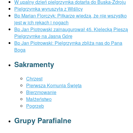
W upalny dzień pielgrzymka dotarła do Buska-Zdroju
Pielgrzymka wyruszyła z Wiślicy
Bp Marian Florczyk: Piłkarze wiedzą, że nie wszystko
jest w ich rękach i nogach
Bp Jan Piotrowski zainaugurował 45. Kielecką Pieszą
Pielgrzymkę na Jasną Górę
Bp Jan Piotrowski: Pielgrzymka zbliża nas do Pana
Boga
Sakramenty
Chrzest
Pierwsza Komunia Święta
Bierzmowanie
Małżeństwo
Pogrzeb
Grupy Parafialne