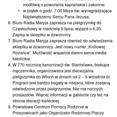
modlitwą o powołania kapłańskie i zakonne;
w piątek o godz. 7.00 Msza św. wynagradzająca
Najświętszemu Sercu Pana Jezusa;
Biuro Radia Maryja zaprasza na pielgrzymkę do
Częstochowy w niedzielę 9 lipca; wyjazd o 6.30.
Zapisy w sklepiku w dzwonnicy.
Biuro Radia Maryja zaprasza również do odwiedzenia
sklepiku w dzwonnicy. Jest nowy numer „Królowej
Różańca”. Możliwość wsparcia darem serca media
katolickie.
W 770 rocznicę kanonizacji św. Stanisława, biskupa
męczennika, organizowana jest diecezjalna
pielgrzymka do Włoch w dniach od 2 – 9 września br.
Program jest bardzo bogaty w miejsca, które zostaną
odwiedzone przez pielgrzymów. Nie ma nocnych
przejazdów. Więcej informacji w gablocie czy też na
stronie diecezji kieleckiej.
Powiatowe Centrum Pomocy Rodzinie w
Proszowicach jako Organizator Rodzinnej Pieczy