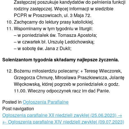
Zastępczej poszukuje kandydatów do pełnienia funkcji
rodziny zastępczej. Więcej informacji w siedzibie
PCPR w Proszowicach, ul. 3 Maja 72.
Zachęcamy do lektury prasy katolickiej.
Wspominamy w tym tygodniu w liturgii:
– w poniedziałek św. Tomasza Apostoła;
– w czwartek bł. Urszulę Ledóchowską;
– w sobotę św. Jana z Dukli;
Solenizantom tygodnia składamy najlepsze życzenia
.
Bożemu miłosierdziu polecamy: + Teresę Wieczorek,
Grzegorza Chmurę, Mirosława Praszkiewicza, Jolantę
Więckowską, której pogrzeb w poniedziałek o godz.
11.00. Wieczny odpoczynek racz im dać Panie.
Posted in
Ogłoszenia Parafialne
Post navigation
Ogłoszenia parafialne XII niedzieli zwykłej (25.06.2023)
→
←
Ogłoszenia parafialne XIV niedzieli zwykłej (09.07.2023)