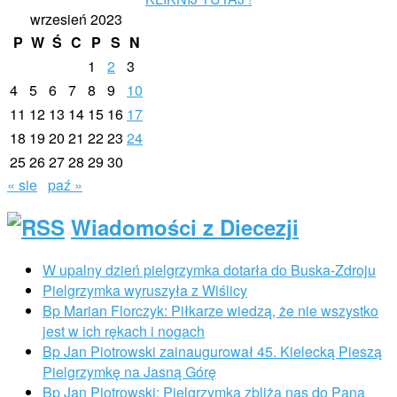
wrzesień 2023
P
W
Ś
C
P
S
N
1
2
3
4
5
6
7
8
9
10
11
12
13
14
15
16
17
18
19
20
21
22
23
24
25
26
27
28
29
30
« sie
paź »
Wiadomości z Diecezji
W upalny dzień pielgrzymka dotarła do Buska-Zdroju
Pielgrzymka wyruszyła z Wiślicy
Bp Marian Florczyk: Piłkarze wiedzą, że nie wszystko
jest w ich rękach i nogach
Bp Jan Piotrowski zainaugurował 45. Kielecką Pieszą
Pielgrzymkę na Jasną Górę
Bp Jan Piotrowski: Pielgrzymka zbliża nas do Pana