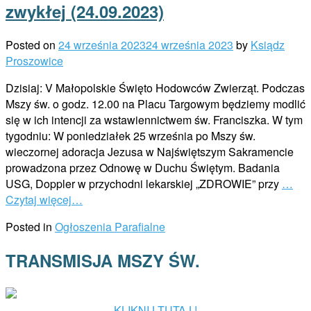
zwykłej (24.09.2023)
Posted on
24 września 2023
24 września 2023
by
Ksiądz
Proszowice
Dzisiaj: V Małopolskie Święto Hodowców Zwierząt. Podczas
Mszy św. o godz. 12.00 na Placu Targowym będziemy modlić
się w ich intencji za wstawiennictwem św. Franciszka. W tym
tygodniu: W poniedziałek 25 września po Mszy św.
wieczornej adoracja Jezusa w Najświętszym Sakramencie
prowadzona przez Odnowę w Duchu Świętym. Badania
USG, Doppler w przychodni lekarskiej „ZDROWIE” przy
…
Czytaj więcej…
Posted in
Ogłoszenia Parafialne
TRANSMISJA MSZY ŚW.
KLIKNIJ TUTAJ !