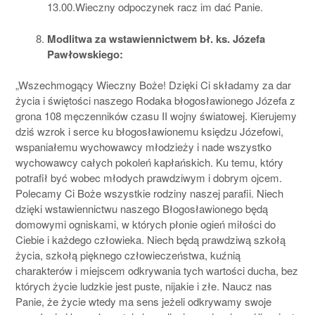
13.00.Wieczny odpoczynek racz im dać Panie.
Modlitwa za wstawiennictwem bł. ks. Józefa
Pawłowskiego:
„Wszechmogący Wieczny Boże! Dzięki Ci składamy za dar
życia i świętości naszego Rodaka błogosławionego Józefa z
grona 108 męczenników czasu II wojny światowej. Kierujemy
dziś wzrok i serce ku błogosławionemu księdzu Józefowi,
wspaniałemu wychowawcy młodzieży i nade wszystko
wychowawcy całych pokoleń kapłańskich. Ku temu, który
potrafił być wobec młodych prawdziwym i dobrym ojcem.
Polecamy Ci Boże wszystkie rodziny naszej parafii. Niech
dzięki wstawiennictwu naszego Błogosławionego będą
domowymi ogniskami, w których płonie ogień miłości do
Ciebie i każdego człowieka. Niech będą prawdziwą szkołą
życia, szkołą pięknego człowieczeństwa, kuźnią
charakterów i miejscem odkrywania tych wartości ducha, bez
których życie ludzkie jest puste, nijakie i złe. Naucz nas
Panie, że życie wtedy ma sens jeżeli odkrywamy swoje