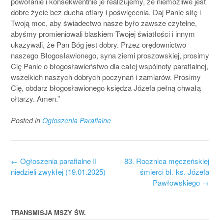
powołanie i konsekwentnie je realizujemy, że niemożliwe jest
dobre życie bez ducha ofiary i poświęcenia. Daj Panie siłę i
Twoją moc, aby świadectwo nasze było zawsze czytelne,
abyśmy promieniowali blaskiem Twojej światłości i innym
ukazywali, że Pan Bóg jest dobry. Przez orędownictwo
naszego Błogosławionego, syna ziemi proszowskiej, prosimy
Cię Panie o błogosławieństwo dla całej wspólnoty parafialnej,
wszelkich naszych dobrych poczynań i zamiarów. Prosimy
Cię, obdarz błogosławionego księdza Józefa pełną chwałą
ołtarzy. Amen.”
Posted in
Ogłoszenia Parafialne
Post
←
Ogłoszenia parafialne II
83. Rocznica męczeńskiej
navigation
niedzieli zwykłej (19.01.2025)
śmierci bł. ks. Józefa
Pawłowskiego
→
TRANSMISJA MSZY ŚW.