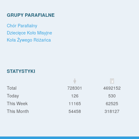
GRUPY PARAFIALNE
Chór Parafialny
Dziecięce Koło Misyjne
Koła Żywego Różańca
STATYSTYKI
Total
728301
4692152
Today
126
530
This Week
11165
62525
This Month
54458
318127