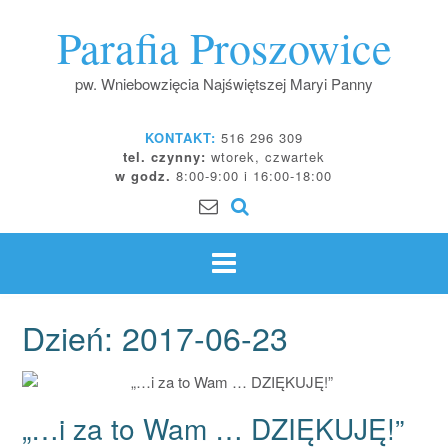
Skip
Parafia Proszowice
to
content
pw. Wniebowzięcia Najświętszej Maryi Panny
KONTAKT:
516 296 309
tel. czynny:
wtorek, czwartek
w godz.
8:00-9:00 i 16:00-18:00
Dzień:
2017-06-23
„…i za to Wam … DZIĘKUJĘ!”