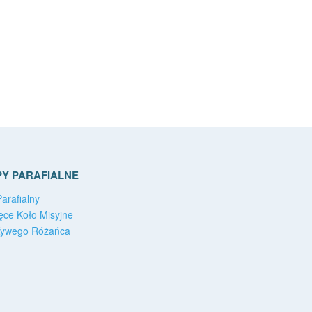
Y PARAFIALNE
arafialny
ęce Koło Misyjne
Żywego Różańca