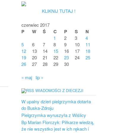
KLIKNIJ TUTAJ !
czerwiec 2017
P
W
Ś
C
P
S
N
1
2
3
4
5
6
7
8
9
10
11
12
13
14
15
16
17
18
19
20
21
22
23
24
25
26
27
28
29
30
« maj
lip »
WIADOMOŚCI Z DIECEZJI
W upalny dzień pielgrzymka dotarła
do Buska-Zdroju
Pielgrzymka wyruszyła z Wiślicy
Bp Marian Florczyk: Piłkarze wiedzą,
że nie wszystko jest w ich rękach i