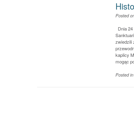
Hist
Posted o
Dnia 24 
Sanktuari
zwiedzil
przewodni
kaplicy M
mogąc p
Posted i