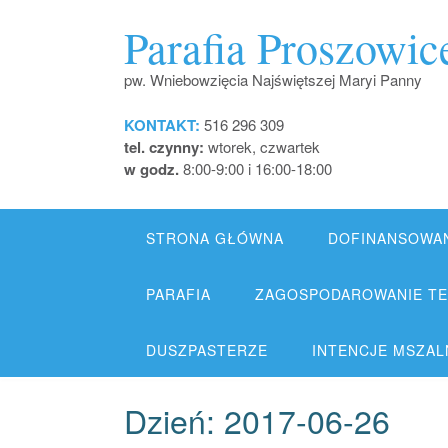
Skip
Parafia Proszowic
to
content
pw. Wniebowzięcia Najświętszej Maryi Panny
KONTAKT:
516 296 309
tel. czynny:
wtorek, czwartek
w godz.
8:00-9:00 i 16:00-18:00
STRONA GŁÓWNA
DOFINANSOWA
PARAFIA
ZAGOSPODAROWANIE TER
DUSZPASTERZE
INTENCJE MSZALNE
Dzień:
2017-06-26