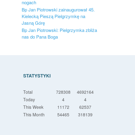
nogach
Bp Jan Piotrowski zainaugurował 45.
Kielecką Pieszą Pielgrzymkę na
Jasną Górę
Bp Jan Piotrowski: Pielgrzymka zbliża
nas do Pana Boga
STATYSTYKI
Total
728308
4692164
Today
4
4
This Week
11172
62537
This Month
54465
318139