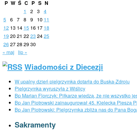
P
W
Ś
C
P
S
N
1
2
3
4
5
6
7
8
9
10
11
12
13
14
15
16
17
18
19
20
21
22
23
24
25
26
27
28
29
30
« maj
lip »
Wiadomości z Diecezji
W upalny dzień pielgrzymka dotarła do Buska-Zdroju
Pielgrzymka wyruszyła z Wiślicy
Bp Marian Florczyk: Piłkarze wiedzą, że nie wszystko je
Bp Jan Piotrowski zainaugurował 45. Kielecką Pieszą 
Bp Jan Piotrowski: Pielgrzymka zbliża nas do Pana Bog
Sakramenty