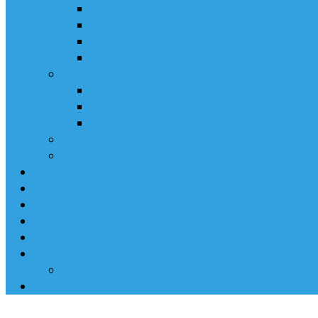
Pierwsza Komunia Święta
Bierzmowanie
Małżeństwo
Pogrzeb
Grupy Parafialne
Chór Parafialny
Dziecięce Koło Misyjne
Koła Żywego Różańca
Siostry Kanoniczki Ducha Świętego
Polityka prywatności
Zagospodarowanie terenu plebanii – etap I
Zagospodarowanie terenu plebanii – etap II
Duszpasterze
Intencje Mszalne (03.08.2026 – 09.08.2026)
Kontakt
CMENTARZ
GROBONET
TRANSMISJA