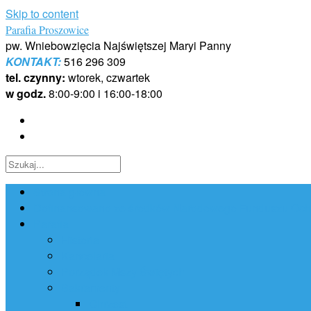
Skip to content
Parafia Proszowice
pw. Wniebowzięcia Najświętszej Maryi Panny
KONTAKT:
516 296 309
tel. czynny:
wtorek, czwartek
w godz.
8:00-9:00 i 16:00-18:00
Strona główna
Dofinansowano ze środków Narodowego Funduszu Ochr
Parafia
Historia
Kancelaria
Porządek Mszy Świętych
Sakramenty
Chrzest