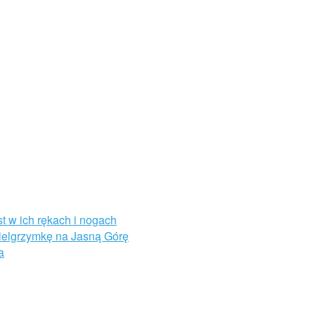
st w ich rękach i nogach
Pielgrzymkę na Jasną Górę
a