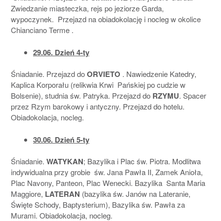
Zwiedzanie miasteczka, rejs po jeziorze Garda,
wypoczynek. Przejazd na obiadokolację i nocleg w okolice
Chianciano Terme .
29.06. Dzień 4-ty
Śniadanie. Przejazd do
ORVIETO
. Nawiedzenie Katedry,
Kaplica Korporału (relikwia Krwi Pańskiej po cudzie w
Bolsenie), studnia św. Patryka. Przejazd do
RZYMU
. Spacer
przez Rzym barokowy i antyczny. Przejazd do hotelu.
Obiadokolacja, nocleg.
30.06. Dzień 5-ty
Śniadanie.
WATYKAN
; Bazylika i Plac św. Piotra. Modlitwa
indywidualna przy grobie św. Jana Pawła II, Zamek Anioła,
Plac Navony, Panteon, Plac Wenecki. Bazylika Santa Maria
Maggiore,
LATERAN
(bazylika św. Janów na Lateranie,
Święte Schody, Baptysterium), Bazylika św. Pawła za
Murami. Obiadokolacja, nocleg.