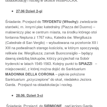
obiadokolację i nocleg w okolice INSBRUCKA.
27.06 Dzień 2-gi
Śniadanie. Przejazd do
TRYDENTU (Włochy):
zwiedzanie
starówki, m. innymi plac katedralny (Piazza del Duomo) –
malowniczy plac w centrum miasta, na środku którego stoi
fontanna Neptuna z 1767 roku, Katedra św. Wergiliusza
(Catedrale di San Vergilo) – wybudowana na przełomie XII i
XIII na podwalinach starego kościoła, w którym spoczywają
relikwie św. Wergiliusza; zamek Buonconsiglio – będący
dawną siedzibą biskupów, którzy przyjechali na Sobór
trydencki w latach 1545-1563. Kolejny punkt to
SPIAZZI
–
miejscowość, z której można dojść do Sanktuarium
MADONNA DELLA CORONA
– pięknie położone
Sanktuarium „przyczepione” do skał, niedaleko Jeziora
Garda. Przejazd na obiadokolacja i nocleg.
28.06. Dzień 3-ci
Śniadanie. Przejazd do
SIRMIONE
, nad jezioro Garda.