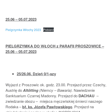
25.06 – 05.07.2023
Pielgrzymka Włochy 2023
Pobierz
PIELGRZYMKA DO WŁOCH z PARAFII PROSZOWICE –
25.06 – 05.07.2023
25/26.06. Dzień 0/1-szy
Wyjazd z Proszowic ok. godz. 23.00. Przejazd przez Czechy,
Austrię do
Altötting
(Niemcy – Bawaria).
Nawiedzenie
Sanktuarium Czarnej Madonny. Przejazd do
DACHAU
–
zwiedzanie obozu – miejsca męczeńskiej śmierci naszego
Rodaka –
bł. ks. Józefa Pawłowskiego
. Przejazd na