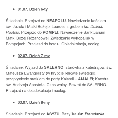
01.07. Dzień 6-ty
Śniadanie. Przejazd do
NEAPOLU
. Nawiedzenie kościoła
św. Józefa i Matki Bożej z Lourdes z grobem
ks. Dolindo
Ruotolo
. Przejazd do
POMPEI
: Nawiedzenie Sanktuarium
Matki Bożej Różańcowej. Zwiedzanie wykopalisk w
Pompejach. Przejazd do hotelu. Obiadokolacja, nocleg.
02.07. Dzień 7-my
Śniadanie. Wyjazd do
SALERNO
; starówka z katedrą pw. św.
Mateusza Ewangelisty (w krypcie relikwie świętego),
przepłyniecie statkiem do perły Kalabrii –
AMALFI
; Katedra
św. Andrzeja Apostoła. Czas wolny. Powrót do SALERNO.
Przejazd na obiadokolacje i nocleg.
03.07. Dzień 8-my
Śniadanie. Przejazd do
ASYŻU.
Bazylika
św. Franciszka
,