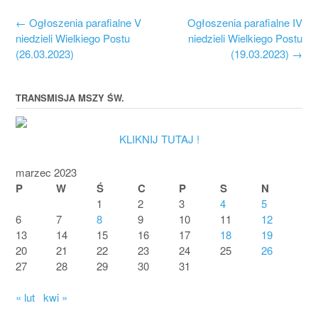
Post
←
Ogłoszenia parafialne V
Ogłoszenia parafialne IV
navigation
niedzieli Wielkiego Postu
niedzieli Wielkiego Postu
(26.03.2023)
(19.03.2023)
→
TRANSMISJA MSZY ŚW.
KLIKNIJ TUTAJ !
marzec 2023
P
W
Ś
C
P
S
N
1
2
3
4
5
6
7
8
9
10
11
12
13
14
15
16
17
18
19
20
21
22
23
24
25
26
27
28
29
30
31
« lut
kwi »