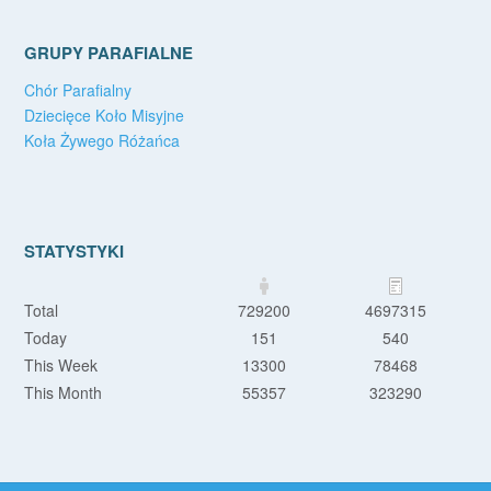
GRUPY PARAFIALNE
Chór Parafialny
Dziecięce Koło Misyjne
Koła Żywego Różańca
STATYSTYKI
Total
729200
4697315
Today
151
540
This Week
13300
78468
This Month
55357
323290