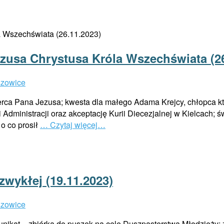
ezusa Chrystusa Króla Wszechświata (26
szowice
rca Pana Jezusa; kwesta dla małego Adama Krejcy, chłopca któr
ministracji oraz akceptację Kurii Diecezjalnej w Kielcach; św
o co prosił
… Czytaj więcej…
 zwykłej (19.11.2023)
szowice
unikat – zbiórka do puszek na cele Duszpasterstwa Młodzieży; 