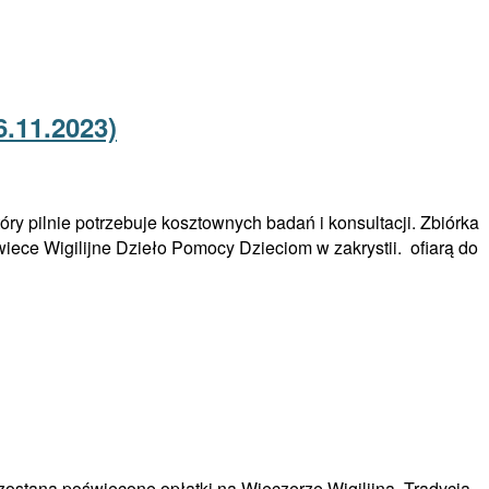
.11.2023)
y pilnie potrzebuje kosztownych badań i konsultacji. Zbiórka
iece Wigilijne Dzieło Pomocy Dzieciom w zakrystii. ofiarą do
zostaną poświęcone opłatki na Wieczerzę Wigilijną. Tradycją