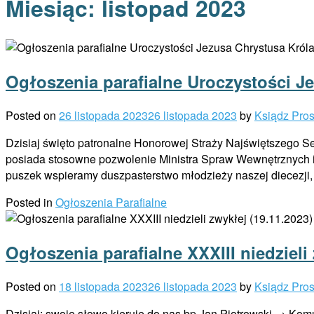
Miesiąc:
listopad 2023
Ogłoszenia parafialne Uroczystości J
Posted on
26 listopada 2023
26 listopada 2023
by
Ksiądz Pro
Dzisiaj święto patronalne Honorowej Straży Najświętszego Se
posiada stosowne pozwolenie Ministra Spraw Wewnętrznych i Ad
puszek wspieramy duszpasterstwo młodzieży naszej diecezji, 
Posted in
Ogłoszenia Parafialne
Ogłoszenia parafialne XXXIII niedzieli
Posted on
18 listopada 2023
26 listopada 2023
by
Ksiądz Pro
Dzisiaj: swoje słowo kieruje do nas bp Jan Piotrowski → Kom