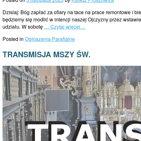
Dzisiaj: Bóg zapłać za ofiary na tace na prace remontowe i bi
będziemy się modlić w intencji naszej Ojczyzny przez wsta
udziału. W sobotę
… Czytaj więcej…
Posted in
Ogłoszenia Parafialne
TRANSMISJA MSZY ŚW.