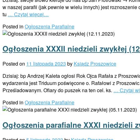
w naszej parafii (jak pewnie w wielu innych) jest roznoszeni
tu
… Czytaj więcej…
Posted in
Ogłoszenia Parafialne
Ogłoszenia XXXII niedzieli zwykłej (12
Posted on
11 listopada 2023
by
Ksiądz Proszowice
Dzisiaj: bp Andrzej Kaleta ogłosi Rok Ojca Rafała z Proszo
wydarzenia jest Triduum poświęcone o. Rafałowi z Proszowic.
Prześladowanym. Ofiary do puszek na ten cel. ks.
… Czytaj w
Posted in
Ogłoszenia Parafialne
Ogłoszenia parafialne XXXI niedzieli z
Posted on
5 listopada 2023
by
Ksiądz Proszowice