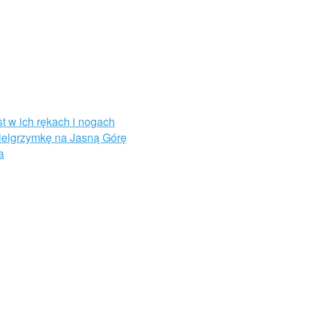
st w ich rękach i nogach
Pielgrzymkę na Jasną Górę
a