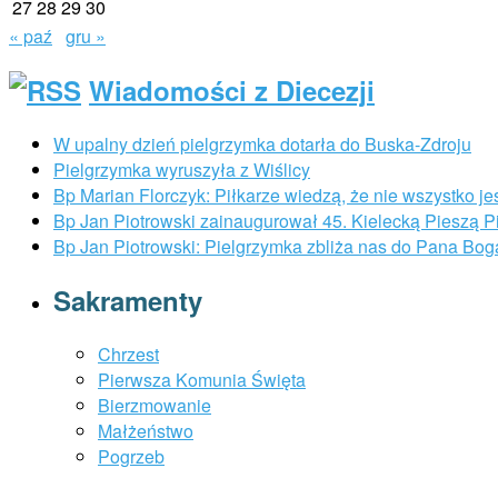
27
28
29
30
« paź
gru »
Wiadomości z Diecezji
W upalny dzień pielgrzymka dotarła do Buska-Zdroju
Pielgrzymka wyruszyła z Wiślicy
Bp Marian Florczyk: Piłkarze wiedzą, że nie wszystko je
Bp Jan Piotrowski zainaugurował 45. Kielecką Pieszą 
Bp Jan Piotrowski: Pielgrzymka zbliża nas do Pana Bog
Sakramenty
Chrzest
Pierwsza Komunia Święta
Bierzmowanie
Małżeństwo
Pogrzeb