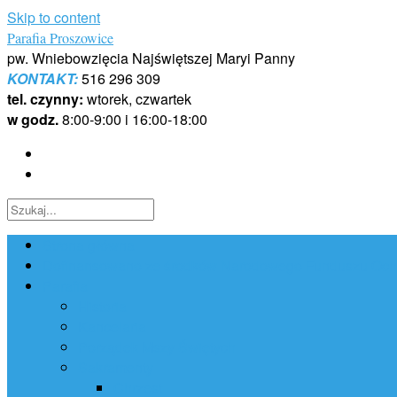
Skip to content
Parafia Proszowice
pw. Wniebowzięcia Najświętszej Maryi Panny
KONTAKT:
516 296 309
tel. czynny:
wtorek, czwartek
w godz.
8:00-9:00 i 16:00-18:00
Strona główna
Dofinansowano ze środków Narodowego Funduszu Ochr
Parafia
Historia
Kancelaria
Porządek Mszy Świętych
Sakramenty
Chrzest