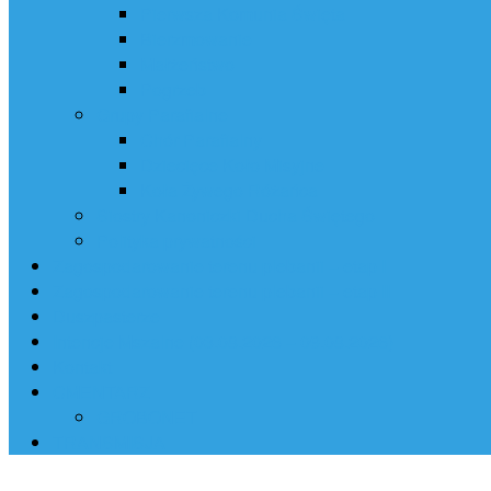
Pierwsza Komunia Święta
Bierzmowanie
Małżeństwo
Pogrzeb
Grupy Parafialne
Chór Parafialny
Dziecięce Koło Misyjne
Koła Żywego Różańca
Siostry Kanoniczki Ducha Świętego
Polityka prywatności
Zagospodarowanie terenu plebanii – etap I
Zagospodarowanie terenu plebanii – etap II
Duszpasterze
Intencje Mszalne (03.08.2026 – 09.08.2026)
Kontakt
CMENTARZ
GROBONET
TRANSMISJA