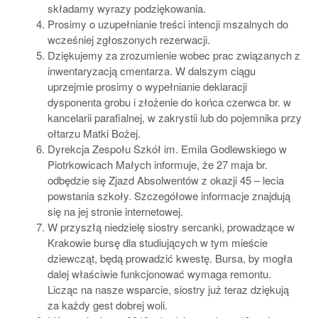
składamy wyrazy podziękowania.
Prosimy o uzupełnianie treści intencji mszalnych do
wcześniej zgłoszonych rezerwacji.
Dziękujemy za zrozumienie wobec prac związanych z
inwentaryzacją cmentarza. W dalszym ciągu
uprzejmie prosimy o wypełnianie deklaracji
dysponenta grobu i złożenie do końca czerwca br. w
kancelarii parafialnej, w zakrystii lub do pojemnika przy
ołtarzu Matki Bożej.
Dyrekcja Zespołu Szkół im. Emila Godlewskiego w
Piotrkowicach Małych informuje, że 27 maja br.
odbędzie się Zjazd Absolwentów z okazji 45 – lecia
powstania szkoły. Szczegółowe informacje znajdują
się na jej stronie internetowej.
W przyszłą niedzielę siostry sercanki, prowadzące w
Krakowie bursę dla studiujących w tym mieście
dziewcząt, będą prowadzić kwestę. Bursa, by mogła
dalej właściwie funkcjonować wymaga remontu.
Licząc na nasze wsparcie, siostry już teraz dziękują
za każdy gest dobrej woli.