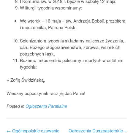
I Komunia św. w 2018 r. będzie w sobotę 12 maja.
W liturgii tygodnia wspominamy:
We wtorek – 16 maja – św. Andrzeja Boboli, prezbitera
i męczennika, Patrona Polski
Solenizantom tygodnia składamy najlepsze życzenia,
daru Bożego błogosławieństwa, zdrowia, wszelkich
potrzebnych łask.
Bożemu miłosierdziu polecamy zmarłych w ostatnim
tygodniu:
+ Zofię Świdzińską.
Wieczny odpoczynek racz jej dać Panie!
Posted in
Ogłoszenia Parafialne
Post
←
Ogólnopolskie czuwanie
Ogłoszenia Duszpasterskie –