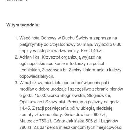
W tym tygodniu:
Wspólnota Odnowy w Duchu Świętym zaprasza na
pielgrzymkę do Częstochowy 20 maja. Wyjazd o 6:30
zapisy w sklepiku w dzwonnicy. Koszt 40 zł.
Adrian i ks. Krzysztof organizują wyjazd na
ogólnopolskie spotkanie młodzieży na polach
Lednickich, 3 czerwca br. Zapisy i informacje u księży
odpowiedzialnych.
W najbliższą niedzielę obrzęd poświęcenia pól i
modlitw o dobre urodzaje i szczęśliwe zebranie plonów
o godz. 15.00: Górka Stogniowska, Stogniowice,
Opatkowice i Szczytniki. Prosimy o pojazdy na godz.
14.45. Z racji poświęcenia pól w ubiegłą niedzielę
zostały złożone ofiary: Gniazdowice – 600 zł,
Makocice 750 zł, Górka Jaklińska 505 zł i Łaganów
780 zł. Za dar serca mieszkańcom tych miejscowości