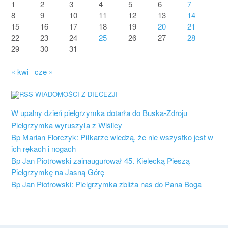
1
2
3
4
5
6
7
8
9
10
11
12
13
14
15
16
17
18
19
20
21
22
23
24
25
26
27
28
29
30
31
« kwi
cze »
WIADOMOŚCI Z DIECEZJI
W upalny dzień pielgrzymka dotarła do Buska-Zdroju
Pielgrzymka wyruszyła z Wiślicy
Bp Marian Florczyk: Piłkarze wiedzą, że nie wszystko jest w
ich rękach i nogach
Bp Jan Piotrowski zainaugurował 45. Kielecką Pieszą
Pielgrzymkę na Jasną Górę
Bp Jan Piotrowski: Pielgrzymka zbliża nas do Pana Boga