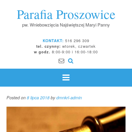
Skip
Parafia Proszowice
to
content
pw. Wniebowzięcia Najświętszej Maryi Panny
KONTAKT:
516 296 309
tel. czynny:
wtorek, czwartek
w godz.
8:00-9:00 i 16:00-18:00
Posted on
8 lipca 2018
by
dmnkrl-admin