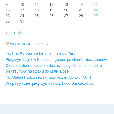
9
10
11
12
13
14
15
16
17
18
19
20
21
22
23
24
25
26
27
28
29
30
31
« cze
sie »
WIADOMOŚCI Z DIECEZJI
Ks. Filip Korban posłany na misje do Peru
Pielgrzymka już w Kielcach - gorące powitanie mieszkańców
Czasem słońce, czasem deszcz - pogoda nie oszczędza
pielgrzymów na szlaku do Matki Bożej
Ks. Stefan Radziszewski: Zapraszam do akcji 50 R
W upalny dzień pielgrzymka dotarła do Buska-Zdroju