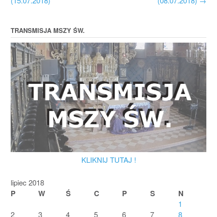
(15.07.2018)
(08.07.2018)
→
TRANSMISJA MSZY ŚW.
KLIKNIJ TUTAJ !
lipiec 2018
P
W
Ś
C
P
S
N
1
2
3
4
5
6
7
8